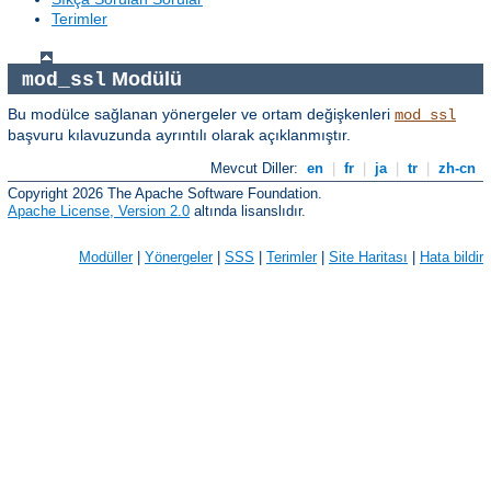
Terimler
Modülü
mod_ssl
Bu modülce sağlanan yönergeler ve ortam değişkenleri
mod_ssl
başvuru kılavuzunda ayrıntılı olarak açıklanmıştır.
Mevcut Diller:
en
|
fr
|
ja
|
tr
|
zh-cn
Copyright 2026 The Apache Software Foundation.
Apache License, Version 2.0
altında lisanslıdır.
Modüller
|
Yönergeler
|
SSS
|
Terimler
|
Site Haritası
|
Hata bildir