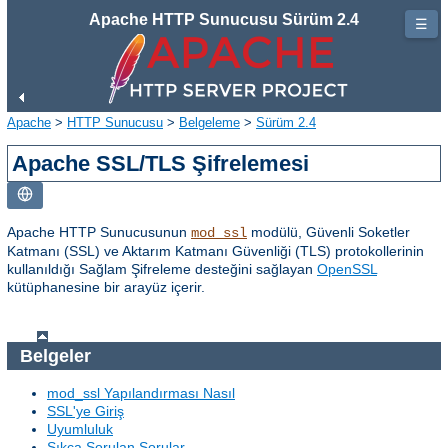
Apache HTTP Sunucusu Sürüm 2.4
☰
Apache
>
HTTP Sunucusu
>
Belgeleme
>
Sürüm 2.4
Apache SSL/TLS Şifrelemesi
Apache HTTP Sunucusunun
modülü, Güvenli Soketler
mod_ssl
Katmanı (SSL) ve Aktarım Katmanı Güvenliği (TLS) protokollerinin
kullanıldığı Sağlam Şifreleme desteğini sağlayan
OpenSSL
kütüphanesine bir arayüz içerir.
Belgeler
mod_ssl Yapılandırması Nasıl
SSL'ye Giriş
Uyumluluk
Sıkça Sorulan Sorular