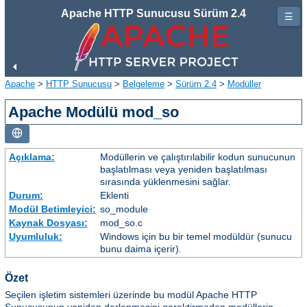
Apache HTTP Sunucusu Sürüm 2.4
☰
Apache
>
HTTP Sunucusu
>
Belgeleme
>
Sürüm 2.4
>
Modüller
Apache Modülü mod_so
Açıklama:
Modüllerin ve çalıştırılabilir kodun sunucunun
başlatılması veya yeniden başlatılması
sırasında yüklenmesini sağlar.
Durum:
Eklenti
Modül Betimleyici:
so_module
Kaynak Dosyası:
mod_so.c
Uyumluluk:
Windows için bu bir temel modüldür (sunucu
bunu daima içerir).
Özet
Seçilen işletim sistemleri üzerinde bu modül Apache HTTP