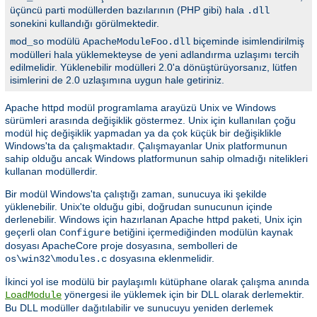
üçüncü parti modüllerden bazılarının (PHP gibi) hala
.dll
sonekini kullandığı görülmektedir.
modülü
biçeminde isimlendirilmiş
mod_so
ApacheModuleFoo.dll
modülleri hala yüklemekteyse de yeni adlandırma uzlaşımı tercih
edilmelidir. Yüklenebilir modülleri 2.0'a dönüştürüyorsanız, lütfen
isimlerini de 2.0 uzlaşımına uygun hale getiriniz.
Apache httpd modül programlama arayüzü Unix ve Windows
sürümleri arasında değişiklik göstermez. Unix için kullanılan çoğu
modül hiç değişiklik yapmadan ya da çok küçük bir değişiklikle
Windows'ta da çalışmaktadır. Çalışmayanlar Unix platformunun
sahip olduğu ancak Windows platformunun sahip olmadığı nitelikleri
kullanan modüllerdir.
Bir modül Windows'ta çalıştığı zaman, sunucuya iki şekilde
yüklenebilir. Unix'te olduğu gibi, doğrudan sunucunun içinde
derlenebilir. Windows için hazırlanan Apache httpd paketi, Unix için
geçerli olan
betiğini içermediğinden modülün kaynak
Configure
dosyası ApacheCore proje dosyasına, sembolleri de
dosyasına eklenmelidir.
os\win32\modules.c
İkinci yol ise modülü bir paylaşımlı kütüphane olarak çalışma anında
yönergesi ile yüklemek için bir DLL olarak derlemektir.
LoadModule
Bu DLL modüller dağıtılabilir ve sunucuyu yeniden derlemek