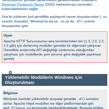
Sunucusunun yeniden derlenmesini gerektirmeden modüllerin
Devingen Paylaşımlı Nesne
(DSO) mekanizması üzerinden
kullanılabilmesini sağlar.
Unix'te yüklenen kod genellikle paylaşımlı nesne dosyalarından (
.so
uzantılı dosyalar), Windows'ta ise ya
ya da
uzantılı
.so
.dll
dosyalardan gelir.
Uyarı
Apache HTTP Sunucusunun ana sürümlerinden biri (1.3, 2.0, 2.2,
2.4 gibi) için derlenmiş modüller genelde bir diğerinde çalışmaz.
Genellikle aralarında API değişikliği sözkonusu olduğundan
çalışması için modüllerde yeni sürüme göre değişiklik yapılması
gerekir.
Yüklenebilir Modüllerin Windows için
Oluşturulması
Bilginize
Windows üzeinde yüklenebilir dosyalar genelde
sonekini
.dll
alırlar. Apache httpd modülleri ise diğer platformlardaki gibi
biçeminde isimlendirilmektedir. Bununla birlikte,
mod_filanca.so