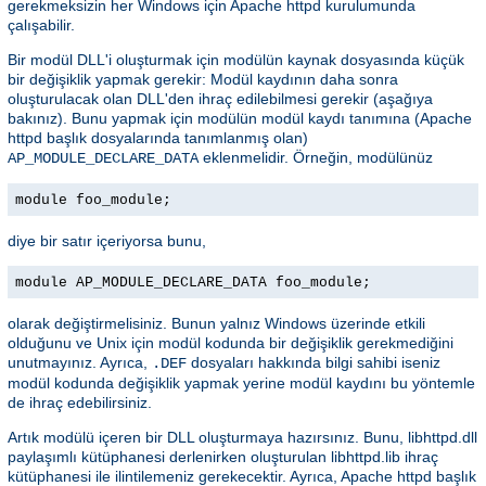
gerekmeksizin her Windows için Apache httpd kurulumunda
çalışabilir.
Bir modül DLL'i oluşturmak için modülün kaynak dosyasında küçük
bir değişiklik yapmak gerekir: Modül kaydının daha sonra
oluşturulacak olan DLL'den ihraç edilebilmesi gerekir (aşağıya
bakınız). Bunu yapmak için modülün modül kaydı tanımına (Apache
httpd başlık dosyalarında tanımlanmış olan)
eklenmelidir. Örneğin, modülünüz
AP_MODULE_DECLARE_DATA
module foo_module;
diye bir satır içeriyorsa bunu,
module AP_MODULE_DECLARE_DATA foo_module;
olarak değiştirmelisiniz. Bunun yalnız Windows üzerinde etkili
olduğunu ve Unix için modül kodunda bir değişiklik gerekmediğini
unutmayınız. Ayrıca,
dosyaları hakkında bilgi sahibi iseniz
.DEF
modül kodunda değişiklik yapmak yerine modül kaydını bu yöntemle
de ihraç edebilirsiniz.
Artık modülü içeren bir DLL oluşturmaya hazırsınız. Bunu, libhttpd.dll
paylaşımlı kütüphanesi derlenirken oluşturulan libhttpd.lib ihraç
kütüphanesi ile ilintilemeniz gerekecektir. Ayrıca, Apache httpd başlık