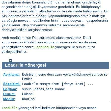
dosyalarının doğru konumlandığından emin olmak için derleyici
seçeneklerinde değişiklik yapmanız gerekebilir. Bu kütüphaneyi
sunucunuzun kök dizini altındaki
dizininde bulabilirsiniz. En
modules
iyisi derleme ortamının doğru yapılandırıldığından emin olmak için
ya ağaçta mevcut modüllerden birinin
dosyasını gaspedersiniz
.dsp
ya da kendi
dosyanızın ilintileme seçenekleriyle
.dsp
derleyicininkileri karşılaştırırsınız.
Artık modülünüzün DLL sürümünü oluşturmalısınız. DLL'i
sunucunuzun kök dizininin altında bulunan
dizinine
modules
yerleştirdikten sonra
yönergesi ile sunucunuza
LoadModule
yükleyebilirsiniz.
LoadFile
Yönergesi
Açıklama:
Belirtilen nesne dosyasını veya kütüphaneyi sunucu ile
ilintiler.
Sözdizimi:
LoadFile
dosya-ismi
[
dosya-ismi
] ...
Bağlam:
sunucu geneli, sanal konak
Durum:
Eklenti
Modül:
mod_so
yönergesi ismi belirtilen kütüphaneleri veya nesne
LoadFile