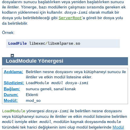
dosyalarını sunucu başlatılırken veya yeniden başlatılırken sunucu
ile ilintiler. Yönerge, bazı modüllerin çalışması sırasında gereken ek
kodların yüklenmesi için kullanılır.
olarak mutlak bir
dosya-ismi
dosya yolu belirtilebileceği gibi
'a göreli bir dosya yolu
ServerRoot
da belirtilebilir.
Örnek:
LoadFile
 libexec
/
libxmlparse
.
so
LoadModule
Yönergesi
Açıklama:
Belirtilen nesne dosyasını veya kütüphaneyi sunucu ile
ilintiler ve etkin modül listesine ekler.
Sözdizimi:
LoadModule
modül dosya-ismi
Bağlam:
sunucu geneli, sanal konak
Durum:
Eklenti
Modül:
mod_so
yönergesi
ile belirtilen nesne dosyasını
LoadModule
dosya-ismi
veya kütüphaneyi sunucu ile ilintiler ve etkin modül listesine belirtilen
ismiyle ekler.
, modülün kaynak dosyasında
modül
modül
module
türündeki tek harici değişkenin ismi olup modül belgelerinde
Modül