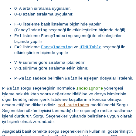
artan sıralama uygulanır.
O=A
azalan sıralama uygulanır.
O=D
listeleme basit listeleme biçiminde yapılır
F=0
(
seçeneği ile etkinleştirilen biçimde değil)
FancyIndexing
listeleme
seçeneği ile etkinleştirilen
F=1
FancyIndexing
biçimde yapılır
listeleme
ve
seçeneği ile
F=2
FancyIndexing
HTMLTable
etkinleştirilen biçimde yapılır.
sürüme göre sıralama iptal edilir.
V=0
sürüme göre sıralama etkin kılınır.
V=1
sadece belirtilen
ile eşleşen dosyalar istelenir.
P=
kalıp
kalıp
sorgu seçeneğinin normalde
yönergesi
P=
kalıp
IndexIgnore
işleme sokulduktan sonra değerlendirildiğine ve dosya isimlerinin
diğer kendiliğinden içerik listeleme koşullarının konusu olmaya
devam ettiğine dikkat ediniz.
modülündeki Sorgu
mod_autoindex
Seçenekleri çözümleyicisi tanımadığı bir seçeneğe rastlar rastlamaz
işlemi durdurur. Sorgu Seçenekleri yukarıda belirtilene uygun olarak
iyi biçimli olmak zorundadır.
Aşağıdaki basit örnekte sorgu seçeneklerinin kullanımı gösterilmiştir.