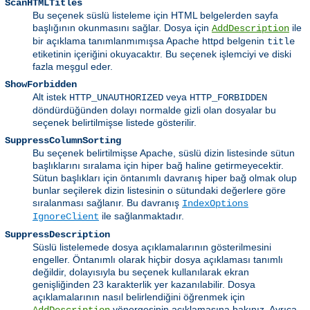
ScanHTMLTitles
Bu seçenek süslü listeleme için HTML belgelerden sayfa
başlığının okunmasını sağlar. Dosya için
ile
AddDescription
bir açıklama tanımlanmımışsa Apache httpd belgenin
title
etiketinin içeriğini okuyacaktır. Bu seçenek işlemciyi ve diski
fazla meşgul eder.
ShowForbidden
Alt istek
veya
HTTP_UNAUTHORIZED
HTTP_FORBIDDEN
döndürdüğünden dolayı normalde gizli olan dosyalar bu
seçenek belirtilmişse listede gösterilir.
SuppressColumnSorting
Bu seçenek belirtilmişse Apache, süslü dizin listesinde sütun
başlıklarını sıralama için hiper bağ haline getirmeyecektir.
Sütun başlıkları için öntanımlı davranış hiper bağ olmak olup
bunlar seçilerek dizin listesinin o sütundaki değerlere göre
sıralanması sağlanır. Bu davranış
IndexOptions
ile sağlanmaktadır.
IgnoreClient
SuppressDescription
Süslü listelemede dosya açıklamalarının gösterilmesini
engeller. Öntanımlı olarak hiçbir dosya açıklaması tanımlı
değildir, dolayısıyla bu seçenek kullanılarak ekran
genişliğinden 23 karakterlik yer kazanılabilir. Dosya
açıklamalarının nasıl belirlendiğini öğrenmek için
yönergesinin açıklamasına bakınız. Ayrıca,
AddDescription