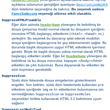
açıklama sütununun genişliğini ayarlayan
DescriptionWidth
dizin listeleme seçeneğine de bakınız.
Bu seçenek sadece
seçeneği etkinse etkili olacaktır.
FancyIndexing
SuppressHTMLPreamble
Eğer dizin aslında
yönergesi ile belirtilmiş bir
HeaderName
dosya içeriyorsa modül normal olarak bu dosyanın içeriğinin
öncesine HTML başlangıç etiketlerini (
,
, vs.)
<html>
<head>
yerleştirir. Bu seçenek bu davranışı iptal ederek modülün
dosya içeriğinin başlangıcına bir şey eklememesini sağlar. Bu
durumda başlık dosyasının uygun HTML etiketlerini içermesi
gerekir. Böyle bir başlık dosyası yoksa normal olarak HTML
başlangıç etiketleri üretilir. Eğer bir
yönergesi de
ReadmeName
belirtilirse ve bu dosya mevcutsa, kapayan </body></html>
etiketleri de çıktı bulunmaz. Buna dayanarak bu etiketleri de
sizin koymanız gerekebilir.
SuppressIcon
Süslü dizin listesinde dosya simgelerinin gösterilmesini
engeller. Son belirtim, süslü dizin listelemede kullanılan
pre
etiketinin içeriğinde
ve
etiketlerinin bulunmasına izin
img
hr
vermediğinden
ve
SuppressIcon
SuppressRules
seçenekleri birlikte kullanılarak HTML 3.2 belirtimine uyum
sağlanır.
SuppressLastModified