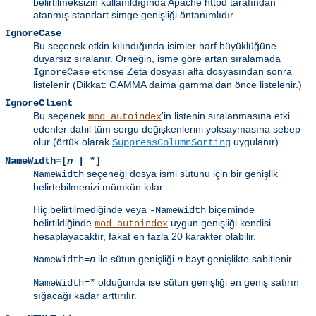
belirtilmeksizin kullanıldığında Apache httpd tarafından
atanmış standart simge genişliği öntanımlıdır.
IgnoreCase
Bu seçenek etkin kılındığında isimler harf büyüklüğüne
duyarsız sıralanır. Örneğin, isme göre artan sıralamada
etkinse Zeta dosyası alfa dosyasından sonra
IgnoreCase
listelenir (Dikkat: GAMMA daima gamma'dan önce listelenir.)
IgnoreClient
Bu seçenek
'in listenin sıralanmasına etki
mod_autoindex
edenler dahil tüm sorgu değişkenlerini yoksaymasına sebep
olur (örtük olarak
uygulanır).
SuppressColumnSorting
NameWidth=[
n
| *]
seçeneği dosya ismi sütunu için bir genişlik
NameWidth
belirtebilmenizi mümkün kılar.
Hiç belirtilmediğinde veya
biçeminde
-NameWidth
belirtildiğinde
uygun genişliği kendisi
mod_autoindex
hesaplayacaktır, fakat en fazla 20 karakter olabilir.
ile sütun genişliği
bayt genişlikte sabitlenir.
NameWidth=
n
n
olduğunda ise sütun genişliği en geniş satırın
NameWidth=*
sığacağı kadar arttırılır.