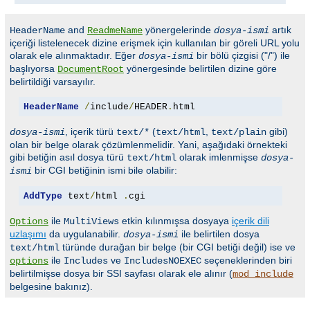
and
yönergelerinde
artık
HeaderName
ReadmeName
dosya-ismi
içeriği listelenecek dizine erişmek için kullanılan bir göreli URL yolu
olarak ele alınmaktadır. Eğer
bir bölü çizgisi ("/") ile
dosya-ismi
başlıyorsa
yönergesinde belirtilen dizine göre
DocumentRoot
belirtildiği varsayılır.
HeaderName
/
include
/
HEADER
.
html
, içerik türü
(
,
gibi)
dosya-ismi
text/*
text/html
text/plain
olan bir belge olarak çözümlenmelidir. Yani, aşağıdaki örnekteki
gibi betiğin asıl dosya türü
olarak imlenmişse
text/html
dosya-
bir CGI betiğinin ismi bile olabilir:
ismi
AddType
 text
/
html 
.
cgi
ile
etkin kılınmışsa dosyaya
içerik dili
Options
MultiViews
uzlaşımı
da uygulanabilir.
ile belirtilen dosya
dosya-ismi
türünde durağan bir belge (bir CGI betiği değil) ise ve
text/html
ile
ve
seçeneklerinden biri
options
Includes
IncludesNOEXEC
belirtilmişse dosya bir SSI sayfası olarak ele alınır (
mod_include
belgesine bakınız).