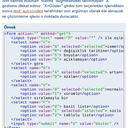
Son satırda bulunan "submit" düğmesindeki tanınmayan "X"
girdisine dikkat ediniz. "X=Göster" girdisi tüm seçenekler işlendikten
sonra
tarafından son argüman olarak ele alınacak
mod_autoindex
ve çözümleme işlemi o noktada duracaktır.
Örnek
<form
action
=
""
method
=
"get"
>
<input
type
=
"text"
name
=
"P"
value
=
"*"
/>
 ile eşleşen
<select
name
=
"C"
>
<option
value
=
"N"
selected
=
"selected"
>
isme
</opt
<option
value
=
"M"
>
 değişiklik tarihine
</option>
<option
value
=
"S"
>
 boyuta
</option>
<option
value
=
"D"
>
 açıklamaya
</option>
</select>
 göre

<select
name
=
"O"
>
<option
value
=
"A"
selected
=
"selected"
>
 artan
</o
<option
value
=
"D"
>
 azalan
</option>
</select>
<select
name
=
"V"
>
<option
value
=
"0"
selected
=
"selected"
>
normal
</o
<option
value
=
"1"
>
 sürümlü
</option>
</select>
 sıralamayla bir

<select
name
=
"F"
>
<option
value
=
"0"
>
 basit liste
</option>
<option
value
=
"1"
selected
=
"selected"
>
 süslü li
<option
value
=
"2"
>
 tablolu liste
</option>
</select>
<input
type
=
"submit"
name
=
"X"
value
=
"Göster"
/>