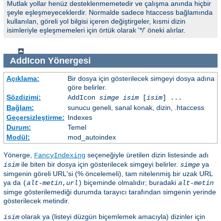
Mutlak yollar henüz desteklenmemetedir ve çalışma anında hiçbir
şeyle eşleşmeyeceklerdir. Normalde sadece htaccess bağlamında
kullanılan, göreli yol bilgisi içeren değiştirgeler, kısmi dizin
isimleriyle eşleşmemeleri için örtük olarak '*/' öneki alırlar.
AddIcon
Yönergesi
Açıklama:
Bir dosya için gösterilecek simgeyi dosya adına
göre belirler.
Sözdizimi:
AddIcon
simge
isim
[
isim
] ...
Bağlam:
sunucu geneli, sanal konak, dizin, .htaccess
Geçersizleştirme:
Indexes
Durum:
Temel
Modül:
mod_autoindex
Yönerge,
seçeneğiyle üretilen dizin listesinde adı
FancyIndexing
ile biten bir dosya için gösterilecek simgeyi belirler.
ya
isim
simge
simgenin göreli URL'si (% öncelemeli), tam nitelenmiş bir uzak URL
ya da
biçeminde olmalıdır; buradaki
(
alt-metin
,
url
)
alt-metin
simge gösterilemediği durumda tarayıcı tarafından simgenin yerinde
gösterilecek metindir.
olarak ya (listeyi düzgün biçemlemek amacıyla) dizinler için
isim