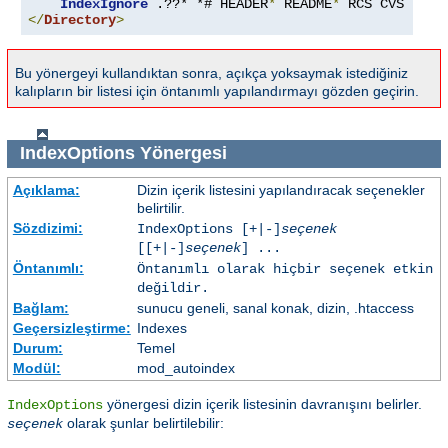
IndexIgnore
 .??* *# HEADER
*
 README
*
 RCS CVS 
*,
v 
</
Directory
>
Bu yönergeyi kullandıktan sonra, açıkça yoksaymak istediğiniz
kalıpların bir listesi için öntanımlı yapılandırmayı gözden geçirin.
IndexOptions
Yönergesi
Açıklama:
Dizin içerik listesini yapılandıracak seçenekler
belirtilir.
Sözdizimi:
IndexOptions [+|-]
seçenek
[[+|-]
seçenek
] ...
Öntanımlı:
Öntanımlı olarak hiçbir seçenek etkin
değildir.
Bağlam:
sunucu geneli, sanal konak, dizin, .htaccess
Geçersizleştirme:
Indexes
Durum:
Temel
Modül:
mod_autoindex
yönergesi dizin içerik listesinin davranışını belirler.
IndexOptions
olarak şunlar belirtilebilir:
seçenek