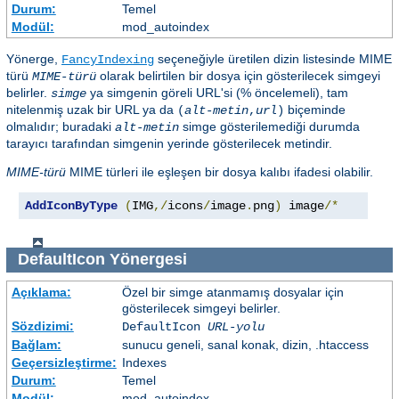
Durum:
Temel
Modül:
mod_autoindex
Yönerge,
seçeneğiyle üretilen dizin listesinde MIME
FancyIndexing
türü
olarak belirtilen bir dosya için gösterilecek simgeyi
MIME-türü
belirler.
ya simgenin göreli URL'si (% öncelemeli), tam
simge
nitelenmiş uzak bir URL ya da
biçeminde
(
alt-metin
,
url
)
olmalıdır; buradaki
simge gösterilemediği durumda
alt-metin
tarayıcı tarafından simgenin yerinde gösterilecek metindir.
MIME-türü
MIME türleri ile eşleşen bir dosya kalıbı ifadesi olabilir.
AddIconByType
(
IMG
,/
icons
/
image
.
png
)
 image
/*
DefaultIcon
Yönergesi
Açıklama:
Özel bir simge atanmamış dosyalar için
gösterilecek simgeyi belirler.
Sözdizimi:
DefaultIcon
URL-yolu
Bağlam:
sunucu geneli, sanal konak, dizin, .htaccess
Geçersizleştirme:
Indexes
Durum:
Temel
Modül:
mod_autoindex