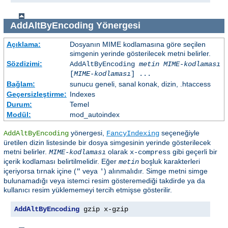
AddAltByEncoding
Yönergesi
Açıklama:
Dosyanın MIME kodlamasına göre seçilen
simgenin yerinde gösterilecek metni belirler.
Sözdizimi:
AddAltByEncoding
metin
MIME-kodlaması
[
MIME-kodlaması
] ...
Bağlam:
sunucu geneli, sanal konak, dizin, .htaccess
Geçersizleştirme:
Indexes
Durum:
Temel
Modül:
mod_autoindex
yönergesi,
seçeneğiyle
AddAltByEncoding
FancyIndexing
üretilen dizin listesinde bir dosya simgesinin yerinde gösterilecek
metni belirler.
olarak
gibi geçerli bir
MIME-kodlaması
x-compress
içerik kodlaması belirtilmelidir. Eğer
boşluk karakterleri
metin
içeriyorsa tırnak içine (
veya
) alınmalıdır. Simge metni simge
"
'
bulunamadığı veya istemci resim gösteremediği takdirde ya da
kullanıcı resim yüklememeyi tercih etmişse gösterilir.
AddAltByEncoding
 gzip x-gzip