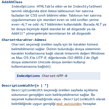
AddAltClass
etkin ve bir
IndexOptions HTMLTable
IndexStyleSheet
tanımlı olduğunda dizin listesi tablosunun her satırına
fazladan bir CSS sınıfı bildirimi ekler. Tablonun her satırına
uygulanmaması için standart
ve
sınıfları yerine
even
odd
ve
bildirimleri kullanılabilir. Burada
ALT
ya
even-
ALT
odd-
ALT
bir dosya biçimiyle ilişkili standat bir alt dizgesidir ya da
yönergeleriyle tanımlanan bir alt dizgesidir.
AddAlt*
Charset=
karakter-kümesi
seçeneği üretilen sayfa için bir karakter kümesi
Charset
belirtebilmenizi sağlar. Dizinin bulunduğu dosya sisteminin
karakter kodlamasına bağlı olarak öntanımlı değeri Windows
ve Mac OS X'te
UTF-8
, diğerlerinde
ISO-8859-1
'dir (İlgili
dosya sisteminin Unicode dosya isimleri kullanıp
kullanmamasına bağlıdır).
IndexOptions
Charset
=
UTF-8
DescriptionWidth=[
n
| *]
seçeneği üretilen sayfada açıklama
DescriptionWidth
sütununun genişliğini sizin belirleyebilmenizi sağlar. Bu
seçenek kullanılmadığında veya
olarak
-DescriptionWidth
belirtildiğinde uygun genişliği
hesaplar.
mod_autoindex