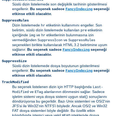
Süslü dizin listelemede son değişiklik tarihinin gösterilmesi
engellenir.
Bu seçenek sadece
seçeneği
FancyIndexing
etkinse etkili olacaktır.
SuppressRules
Dizin listelemede
etiketinin kullanımını engeller. Son
hr
belirtim, süslü dizin listelemede kullanılan
etiketinin
pre
içeriğinde
ve
etiketlerinin bulunmasına izin
img
hr
vermediğinden
ve
SuppressIcon
SuppressRules
seçenekleri birlikte kullanılarak HTML 3.2 belirtimine uyum
sağlanır.
Bu seçenek sadece
seçeneği
FancyIndexing
etkinse etkili olacaktır.
SuppressSize
Süslü dizin listelemede dosya boyutunun gösterilmesi
engellenir.
Bu seçenek sadece
seçeneği
FancyIndexing
etkinse etkili olacaktır.
TrackModified
Bu seçenek listelenen dizin için HTTP başlığında
Last-
ve
alanlarının dönmesini sağlar. Sadece
Modified
ETag
işletim sistemi veya dosya sistemi uygun stat() sonuçlarını
döndürüyorsa bu geçerlidir. Bazı Unix sistemleri ve OS/2'nin
JFS'si ile Win32'nin NTFS'i böyledir. Ancak OS/2 ve Win32
FAT dosya sistemleri böyle değildir. Bu özellik etkin
kılındığında istemci veya vekil
istekleriyle dosya
HEAD