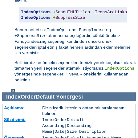
IndexOptions
+
ScanHTMLTitles
-
IconsAreLinks
Fan
IndexOptions
+
SuppressSize
Bunun net etkisi
IndexOptions FancyIndexing
atamasına eşdeğerdir, çünkü öneksiz
+SuppressSize
seçeneği kendinden önceki önekli
FancyIndexing
seçenekleri iptal etmiş fakat hemen ardından eklenmelerine
izin vermiştir.
Belli bir dizine önceki seçenekleri temizleyerek koşulsuz olarak
tamamen yeni seçenekler atamak istiyorsanız
IndexOptions
yönergesinde seçenekleri
veya
öneklerini kullanmadan
+
-
belirtiniz.
IndexOrderDefault
Yönergesi
Açıklama:
Dizin içerik listesinin öntanımlı sıralamasını
belirler.
Sözdizimi:
IndexOrderDefault
Ascending|Descending
Name|Date|Size|Description
Öntanımlı: