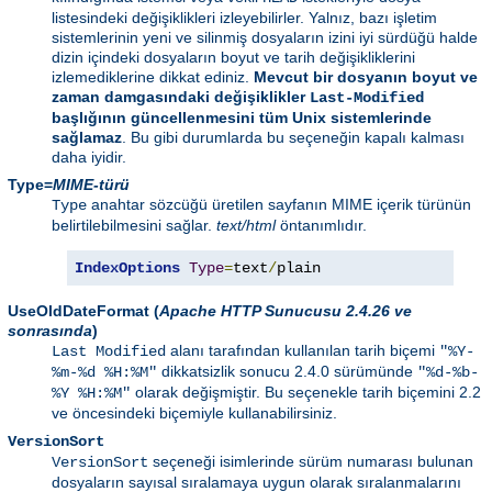
listesindeki değişiklikleri izleyebilirler. Yalnız, bazı işletim
sistemlerinin yeni ve silinmiş dosyaların izini iyi sürdüğü halde
dizin içindeki dosyaların boyut ve tarih değişikliklerini
izlemediklerine dikkat ediniz.
Mevcut bir dosyanın boyut ve
zaman damgasındaki değişiklikler
Last-Modified
başlığının güncellenmesini tüm Unix sistemlerinde
sağlamaz
. Bu gibi durumlarda bu seçeneğin kapalı kalması
daha iyidir.
Type=
MIME-türü
anahtar sözcüğü üretilen sayfanın MIME içerik türünün
Type
belirtilebilmesini sağlar.
text/html
öntanımlıdır.
IndexOptions
Type
=
text
/
plain
UseOldDateFormat
(
Apache HTTP Sunucusu 2.4.26 ve
sonrasında
)
alanı tarafından kullanılan tarih biçemi
Last Modified
"%Y-
dikkatsizlik sonucu 2.4.0 sürümünde
%m-%d %H:%M"
"%d-%b-
olarak değişmiştir. Bu seçenekle tarih biçemini 2.2
%Y %H:%M"
ve öncesindeki biçemiyle kullanabilirsiniz.
VersionSort
seçeneği isimlerinde sürüm numarası bulunan
VersionSort
dosyaların sayısal sıralamaya uygun olarak sıralanmalarını