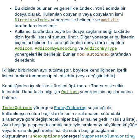
Bu dizinde bulunan ve genellikle
adında bir
index.html
dosya olarak. Kullanılan dosyanın veya dosyaların ismi
yönergesi ile belirlenir ve
DirectoryIndex
mod_dir
tarafından denetlenir.
Kullanıcı tarafından böyle bir dosya sağlanmadığı takdirde
dizin içerik listesini sunucu üretir. Diğer yönergeler bu listenin
biçemini belirler. Listede gösterilen dosya türü simgeleri
,
ve
AddIcon
AddIconByEncoding
AddIconByType
yönergeleri ile belirlenir. Bunlar
tarafından
mod_autoindex
denetlenir.
İki işlev birbirinden ayrı tutulmuştur, böylece kendiliğinden içerik
listesi üretimi tamamen iptal edilebilir (veya değiştirilebilir).
Kendiliğinden içerik listesi üretimi
ile etkin
Options +Indexes
kılınabilir. Daha fazla bilgi için
yönergesinin açıklamasına
Options
bakınız.
yönergesi
seçeneği ile
IndexOptions
FancyIndexing
kullanılmışsa sütun başlıkları listenin sıralamasını sütundaki
sıralamaya göre değiştirecek hiper bağlar haline getirilir (süslü liste).
Aynı başlığa peşpeşe tıklamak suretiyle sıralamayı büyükten küçüğe
veya tersine değiştirebilirsiniz. Bu sütun başlığı bağlarının
oluşturulması
yönergesi
IndexOptions
SuppressColumnSorting