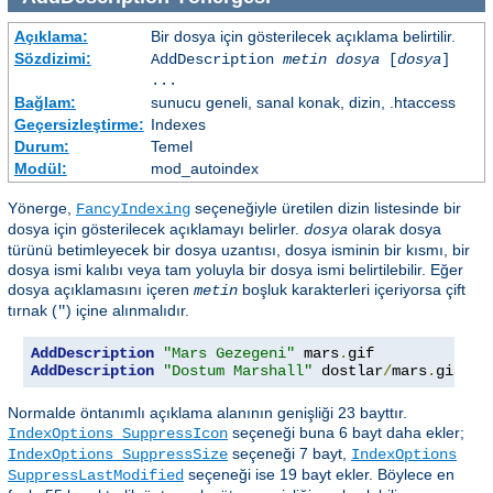
Açıklama:
Bir dosya için gösterilecek açıklama belirtilir.
Sözdizimi:
AddDescription
metin dosya
[
dosya
]
...
Bağlam:
sunucu geneli, sanal konak, dizin, .htaccess
Geçersizleştirme:
Indexes
Durum:
Temel
Modül:
mod_autoindex
Yönerge,
seçeneğiyle üretilen dizin listesinde bir
FancyIndexing
dosya için gösterilecek açıklamayı belirler.
olarak dosya
dosya
türünü betimleyecek bir dosya uzantısı, dosya isminin bir kısmı, bir
dosya ismi kalıbı veya tam yoluyla bir dosya ismi belirtilebilir. Eğer
dosya açıklamasını içeren
boşluk karakterleri içeriyorsa çift
metin
tırnak (
) içine alınmalıdır.
"
AddDescription
"Mars Gezegeni"
 mars
.
gif 
AddDescription
"Dostum Marshall"
 dostlar
/
mars
.
gif
Normalde öntanımlı açıklama alanının genişliği 23 bayttır.
seçeneği buna 6 bayt daha ekler;
IndexOptions SuppressIcon
seçeneği 7 bayt,
IndexOptions SuppressSize
IndexOptions
seçeneği ise 19 bayt ekler. Böylece en
SuppressLastModified