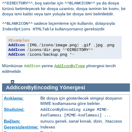
, boş satırlar için
ya da dosya
^^DIRECTORY^^
^^BLANKICON^^
türünü betimleyecek bir dosya uzantısı, dosya isminin bir kısmı, bir
dosya ismi kalıbı veya tam yoluyla bir dosya ismi belirtilebilir.
sadece biçemleme için kullanılır, dolayısıyla
^^BLANKICON^^
kullanıyorsanız gereksizdir.
IndexOptions HTMLTable
#Examples
AddIcon
(
IMG
,/
icons
/
image
.
png
)
.
gif 
.
jpg 
.
AddIcon
/
icons
/
dir
.
png 
^^
DIRECTORY
^^
AddIcon
/
icons
/
backup
.
png 
*~
Mümkünse
yerine
yönergesi tercih
AddIcon
AddIconByType
edilmelidir.
AddIconByEncoding
Yönergesi
Açıklama:
Bir dosya için gösterilecek simgeyi dosyanın
MIME kodlamasına göre belirler.
Sözdizimi:
AddIconByEncoding
simge
MIME-
kodlaması
[
MIME-kodlaması
] ...
Bağlam:
sunucu geneli, sanal konak, dizin, .htaccess
Geçersizleştirme:
Indexes