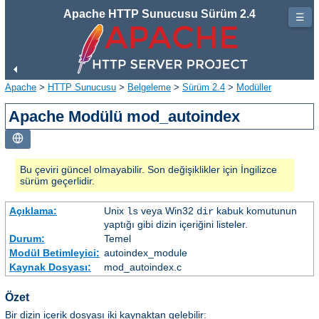
Apache HTTP Sunucusu Sürüm 2.4
☰
Apache
>
HTTP Sunucusu
>
Belgeleme
>
Sürüm 2.4
>
Modüller
Apache Modülü mod_autoindex
Bu çeviri güncel olmayabilir. Son değişiklikler için İngilizce
sürüm geçerlidir.
Açıklama:
Unix
veya Win32
kabuk komutunun
ls
dir
yaptığı gibi dizin içeriğini listeler.
Durum:
Temel
Modül Betimleyici:
autoindex_module
Kaynak Dosyası:
mod_autoindex.c
Özet
Bir dizin içerik dosyası iki kaynaktan gelebilir: