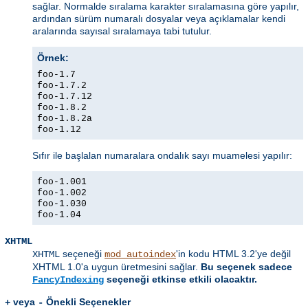
sağlar. Normalde sıralama karakter sıralamasına göre yapılır,
ardından sürüm numaralı dosyalar veya açıklamalar kendi
aralarında sayısal sıralamaya tabi tutulur.
Örnek:
foo-1.7
foo-1.7.2
foo-1.7.12
foo-1.8.2
foo-1.8.2a
foo-1.12
Sıfır ile başlalan numaralara ondalık sayı muamelesi yapılır:
foo-1.001
foo-1.002
foo-1.030
foo-1.04
XHTML
seçeneği
'in kodu HTML 3.2'ye değil
XHTML
mod_autoindex
XHTML 1.0'a uygun üretmesini sağlar.
Bu seçenek sadece
seçeneği etkinse etkili olacaktır.
FancyIndexing
veya
Önekli Seçenekler
+
-