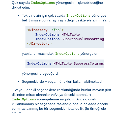
Çok sayıda
yönergesinin işlenebileceğine
IndexOptions
dikkat edin.
Tek bir dizin için çok sayıda
yönergesi
IndexOptions
belirtilmişse bunlar ayrı ayrı değil birlikte ele alınır. Yani,
<
Directory
"/foo"
>
IndexOptions
HTMLTable
IndexOptions
SuppressColumnsorting
</
Directory
>
yapılandırmasındaki
yönergeleri
IndexOptions
IndexOptions
HTMLTable
SuppressColumnsorti
yönergesine eşdeğerdir.
Seçeneklerde
veya
önekleri kullanılabilmektedir.
+
-
veya
önekli seçeneklere rastlandığında bunlar mevcut (üst
+
-
dizinden miras alınanlar ve/veya önceki atamalar)
yönergelerine uygulanır. Ancak, önek
IndexOptions
kullanılmamış bir seçeneğe raslandığında, o noktada önceki
ve miras alınmış bu tür seçenekler iptal edilir. Şu örneği ele
alalım: