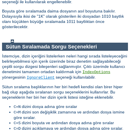
seçeneği ile kullanılarak engellenebilir.
Boyuta göre sıralamada daima dosyanın asıl boyutuna bakılır.
Dolayısıyla ikisi de "1K" olarak gösterilen iki dosyadan 1010 baytlık
olanı küçükten büyüğe sıralamada 1011 baytlıktan önce
gösterilecektir.
Sütun Sıralamada Sorgu Seçenekleri
İstemciye, dizin içeriğini listelerken neleri hangi sırada listeleyeceğini
belirleyebilmesi için içerik üzerinde biraz denetim sağlayabileceği
çeşitli sorgu dizgesi bileşenleri sağlanmıştır. Çıktı üzerinde kullanıcı
denetimini tamamen ortadan kaldırmak için
IndexOptions
yönergesinin
seçeneği kullanılabilir.
IgnoreClient
Sütun sıralama başlıklarının her biri hedefi kendisi olan birer hiper
bağ olup aşağıda sıralanan sorgu seçeneklerini kullanırlar. Bu
seçeneklerin her biri her dizin içerik listesi isteğine eklenebilir.
dizini dosya adına göre sıralar
C=N
dizini son değişiklik zamanına ve ardından dosya ismine
C=M
göre sıralar.
dizini boyuta ve ardından dosya adına göre sıralar
C=S
dizini açıklamaya ve ardından dosya adına göre sıralar.
C=D