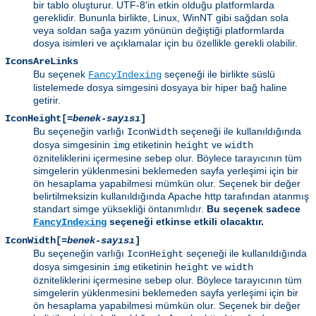
bir tablo oluşturur. UTF-8'in etkin olduğu platformlarda
gereklidir. Bununla birlikte, Linux, WinNT gibi sağdan sola
veya soldan sağa yazım yönünün değiştiği platformlarda
dosya isimleri ve açıklamalar için bu özellikle gerekli olabilir.
IconsAreLinks
Bu seçenek
seçeneği ile birlikte süslü
FancyIndexing
listelemede dosya simgesini dosyaya bir hiper bağ haline
getirir.
IconHeight[=
benek-sayısı
]
Bu seçeneğin varlığı
seçeneği ile kullanıldığında
IconWidth
dosya simgesinin
etiketinin
ve
img
height
width
özniteliklerini içermesine sebep olur. Böylece tarayıcının tüm
simgelerin yüklenmesini beklemeden sayfa yerleşimi için bir
ön hesaplama yapabilmesi mümkün olur. Seçenek bir değer
belirtilmeksizin kullanıldığında Apache http tarafından atanmış
standart simge yüksekliği öntanımlıdır.
Bu seçenek sadece
seçeneği etkinse etkili olacaktır.
FancyIndexing
IconWidth[=
benek-sayısı
]
Bu seçeneğin varlığı
seçeneği ile kullanıldığında
IconHeight
dosya simgesinin
etiketinin
ve
img
height
width
özniteliklerini içermesine sebep olur. Böylece tarayıcının tüm
simgelerin yüklenmesini beklemeden sayfa yerleşimi için bir
ön hesaplama yapabilmesi mümkün olur. Seçenek bir değer