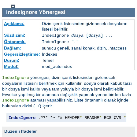
IndexIgnore
Yönergesi
Açıklama:
Dizin içerik listesinden gizlenecek dosyaların
listesi belirtilir.
Sözdizimi:
IndexIgnore
dosya
[
dosya
] ...
Öntanımlı:
IndexIgnore "."
Bağlam:
sunucu geneli, sanal konak, dizin, .htaccess
Geçersizleştirme:
Indexes
Durum:
Temel
Modül:
mod_autoindex
yönergesi, dizin içerik listesinden gizlenecek
IndexIgnore
dosyaların listesini belirtmek için kullanılır.
olarak kabuk tarzı
dosya
bir dosya ismi kalıbı veya tam yoluyla bir dosya ismi belirtilebilir.
Evvelce yapılmış bir atamada değişiklik yapmak yerine birden fazla
ataması yapabilirsiniz. Liste öntanımlı olarak içinde
IndexIgnore
bulunulan dizini (
) içerir.
./
IndexIgnore
 .??* *~ *# HEADER
*
 README
*
 RCS CVS 
*,
v 
*
Düzenli İfadeler