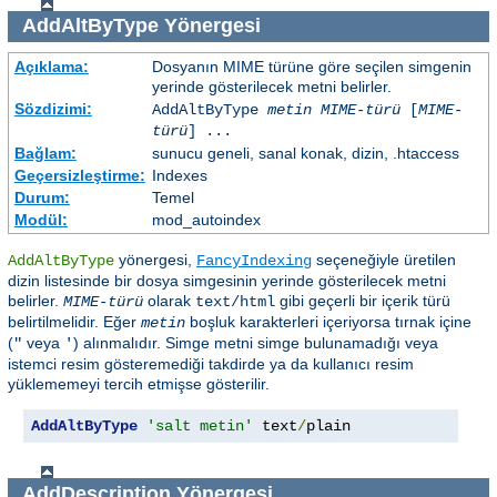
AddAltByType
Yönergesi
Açıklama:
Dosyanın MIME türüne göre seçilen simgenin
yerinde gösterilecek metni belirler.
Sözdizimi:
AddAltByType
metin
MIME-türü
[
MIME-
türü
] ...
Bağlam:
sunucu geneli, sanal konak, dizin, .htaccess
Geçersizleştirme:
Indexes
Durum:
Temel
Modül:
mod_autoindex
yönergesi,
seçeneğiyle üretilen
AddAltByType
FancyIndexing
dizin listesinde bir dosya simgesinin yerinde gösterilecek metni
belirler.
olarak
gibi geçerli bir içerik türü
MIME-türü
text/html
belirtilmelidir. Eğer
boşluk karakterleri içeriyorsa tırnak içine
metin
(
veya
) alınmalıdır. Simge metni simge bulunamadığı veya
"
'
istemci resim gösteremediği takdirde ya da kullanıcı resim
yüklememeyi tercih etmişse gösterilir.
AddAltByType
'salt metin'
 text
/
plain
AddDescription
Yönergesi