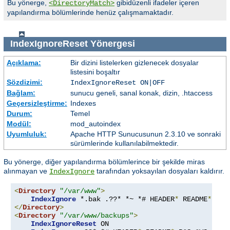
Bu yönerge,
gibidüzenli ifadeler içeren
<DirectoryMatch>
yapılandırma bölümlerinde henüz çalışmamaktadır.
IndexIgnoreReset
Yönergesi
Açıklama:
Bir dizini listelerken gizlenecek dosyalar
listesini boşaltır
Sözdizimi:
IndexIgnoreReset ON|OFF
Bağlam:
sunucu geneli, sanal konak, dizin, .htaccess
Geçersizleştirme:
Indexes
Durum:
Temel
Modül:
mod_autoindex
Uyumluluk:
Apache HTTP Sunucusunun 2.3.10 ve sonraki
sürümlerinde kullanılabilmektedir.
Bu yönerge, diğer yapılandırma bölümlerince bir şekilde miras
alınmayan ve
tarafından yoksayılan dosyaları kaldırır.
IndexIgnore
<
Directory
"/var/www"
>
IndexIgnore
 *.bak .??* *~ *# HEADER
*
 README
*
 RCS
</
Directory
>
<
Directory
"/var/www/backups"
>
IndexIgnoreReset
 ON
