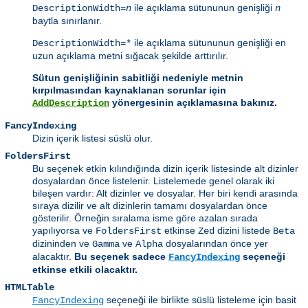
ile açıklama sütununun genişliği
DescriptionWidth=
n
n
baytla sınırlanır.
ile açıklama sütununun genişliği en
DescriptionWidth=*
uzun açıklama metni sığacak şekilde arttırılır.
Sütun genişliğinin sabitliği nedeniyle metnin
kırpılmasından kaynaklanan sorunlar için
yönergesinin açıklamasına bakınız.
AddDescription
FancyIndexing
Dizin içerik listesi süslü olur.
FoldersFirst
Bu seçenek etkin kılındığında dizin içerik listesinde alt dizinler
dosyalardan önce listelenir. Listelemede genel olarak iki
bileşen vardır: Alt dizinler ve dosyalar. Her biri kendi arasında
sıraya dizilir ve alt dizinlerin tamamı dosyalardan önce
gösterilir. Örneğin sıralama isme göre azalan sırada
yapılıyorsa ve
etkinse
dizini listede
FoldersFirst
Zed
Beta
dizininden ve
ve
dosyalarından önce yer
Gamma
Alpha
alacaktır.
Bu seçenek sadece
seçeneği
FancyIndexing
etkinse etkili olacaktır.
HTMLTable
seçeneği ile birlikte süslü listeleme için basit
FancyIndexing