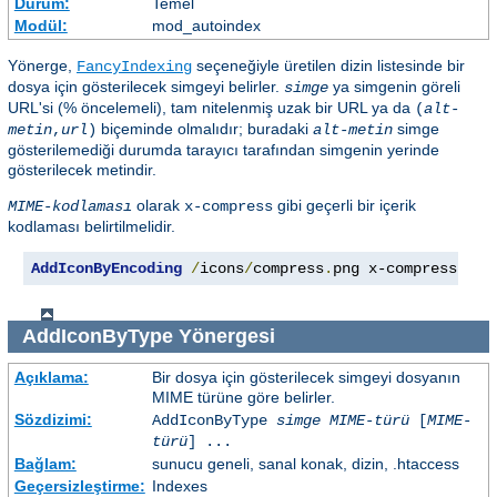
Durum:
Temel
Modül:
mod_autoindex
Yönerge,
seçeneğiyle üretilen dizin listesinde bir
FancyIndexing
dosya için gösterilecek simgeyi belirler.
ya simgenin göreli
simge
URL'si (% öncelemeli), tam nitelenmiş uzak bir URL ya da
(
alt-
biçeminde olmalıdır; buradaki
simge
metin
,
url
)
alt-metin
gösterilemediği durumda tarayıcı tarafından simgenin yerinde
gösterilecek metindir.
olarak
gibi geçerli bir içerik
MIME-kodlaması
x-compress
kodlaması belirtilmelidir.
AddIconByEncoding
/
icons
/
compress
.
png x-compress
AddIconByType
Yönergesi
Açıklama:
Bir dosya için gösterilecek simgeyi dosyanın
MIME türüne göre belirler.
Sözdizimi:
AddIconByType
simge
MIME-türü
[
MIME-
türü
] ...
Bağlam:
sunucu geneli, sanal konak, dizin, .htaccess
Geçersizleştirme:
Indexes