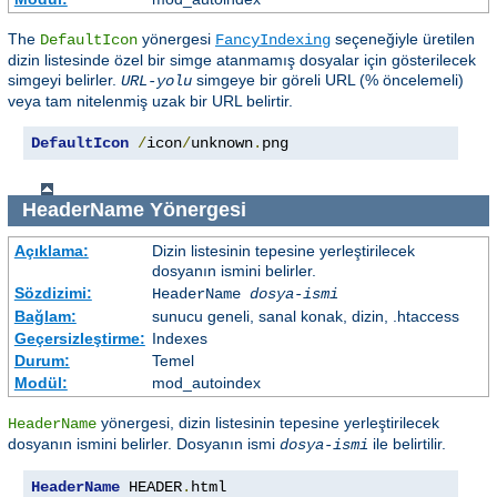
The
yönergesi
seçeneğiyle üretilen
DefaultIcon
FancyIndexing
dizin listesinde özel bir simge atanmamış dosyalar için gösterilecek
simgeyi belirler.
simgeye bir göreli URL (% öncelemeli)
URL-yolu
veya tam nitelenmiş uzak bir URL belirtir.
DefaultIcon
/
icon
/
unknown
.
png
HeaderName
Yönergesi
Açıklama:
Dizin listesinin tepesine yerleştirilecek
dosyanın ismini belirler.
Sözdizimi:
HeaderName
dosya-ismi
Bağlam:
sunucu geneli, sanal konak, dizin, .htaccess
Geçersizleştirme:
Indexes
Durum:
Temel
Modül:
mod_autoindex
yönergesi, dizin listesinin tepesine yerleştirilecek
HeaderName
dosyanın ismini belirler. Dosyanın ismi
ile belirtilir.
dosya-ismi
HeaderName
 HEADER
.
html