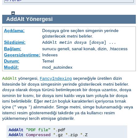
</form>
AddAlt
Yönergesi
Açıklama:
Dosyaya göre seçilen simgenin yerinde
gösterilecek metni belirler.
Sözdizimi:
AddAlt
metin
dosya
[
dosya
] ...
Bağlam:
sunucu geneli, sanal konak, dizin, .htaccess
Geçersizleştirme:
Indexes
Durum:
Temel
Modül:
mod_autoindex
yönergesi,
seçeneğiyle üretilen dizin
AddAlt
FancyIndexing
listesinde bir dosya simgesinin yerinde gösterilecek metni belirler.
olarak dosya türünü betimleyecek bir dosya uzantısı, dosya
dosya
isminin bir kısmı, bir dosya ismi kalıbı veya tam yoluyla bir dosya
ismi belirtilebilir. Eğer
boşluk karakterleri içeriyorsa tırnak
metin
içine (
veya
) alınmalıdır. Simge metni, simge bulunamadığı veya
"
'
istemci resim gösteremediği takdirde ya da kullanıcı resim
yüklememeyi tercih etmişse gösterilir.
AddAlt
"PDF file"
*.
AddAlt
Compressed
*.
gz 
*.
zip 
*.
Z