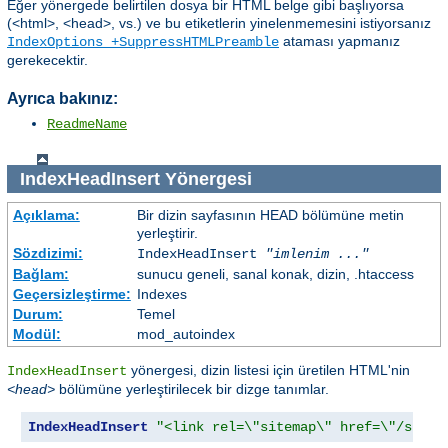
Eğer yönergede belirtilen dosya bir HTML belge gibi başlıyorsa
(<html>, <head>, vs.) ve bu etiketlerin yinelenmemesini istiyorsanız
ataması yapmanız
IndexOptions +SuppressHTMLPreamble
gerekecektir.
Ayrıca bakınız:
ReadmeName
IndexHeadInsert
Yönergesi
Açıklama:
Bir dizin sayfasının HEAD bölümüne metin
yerleştirir.
Sözdizimi:
IndexHeadInsert
"imlenim ..."
Bağlam:
sunucu geneli, sanal konak, dizin, .htaccess
Geçersizleştirme:
Indexes
Durum:
Temel
Modül:
mod_autoindex
yönergesi, dizin listesi için üretilen HTML'nin
IndexHeadInsert
<head>
bölümüne yerleştirilecek bir dizge tanımlar.
IndexHeadInsert
"<link rel=\"sitemap\" href=\"/sitem