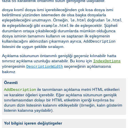
fazla 55 karakterlik öntanımlı sütun genişliğine ulaşılabilir.
dosya
kısmî dosya ismi içerebileceğinden çok kısa dosya ismi
belirtilmesi yüzünden istemeden de olsa başka dosyalarla
eşleşebileceğini unutmayın. Örneğin,
doğrudan
le.html
le.html
ile eşleşebileceği gibi
ile de eşleşecektir. Şüpheli
example.html
durumların ortaya çıkabileceği durumlarda mümkün olduğunca
dosya isminin tamamını kullanın ve saptanan ilk eşleşmenin
kullanılacağını aklınızdan çıkarmayın ayrıca,
AddDescription
listesini de uygun şekilde sıralayın.
Açıklama sütununun öntanımlı genişliği geçersiz kılınabilir hatta
sınırsız açıklama uzunluğu atanabilir. Bu konu için
IndexOptions
yönergesinin
seçeneğinin açıklamasına
DescriptionWidth
bakınız.
Önemli
ile tanımlanan açıklama metni HTML etiketleri
AddDescription
ve karakter öğeleri içerebilir. Eğer açıklama sütununun genişlik
sınırlamasından dolayı bir HTML etiketinin içeriği kırpılırsa bu
durum dizin listesinin kalanını etkileyebilir (örneğin, kalın gösterim
listenin kalanına yayılabilir).
Yol bilgisi içeren değiştirgeler