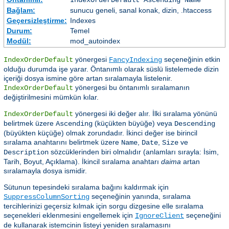
IndexOrderDefault Ascending Name
Bağlam:
sunucu geneli, sanal konak, dizin, .htaccess
Geçersizleştirme:
Indexes
Durum:
Temel
Modül:
mod_autoindex
yönergesi
seçeneğinin etkin
IndexOrderDefault
FancyIndexing
olduğu durumda işe yarar. Öntanımlı olarak süslü listelemede dizin
içeriği dosya ismine göre artan sıralamayla listelenir.
yönergesi bu öntanımlı sıralamanın
IndexOrderDefault
değiştirilmesini mümkün kılar.
yönergesi iki değer alır. İlki sıralama yönünü
IndexOrderDefault
belirtmek üzere
(küçükten büyüğe) veya
Ascending
Descending
(büyükten küçüğe) olmak zorundadır. İkinci değer ise birincil
sıralama anahtarını belirtmek üzere
,
,
ve
Name
Date
Size
sözcüklerinden biri olmalıdır (anlamları sırayla: İsim,
Description
Tarih, Boyut, Açıklama). İkincil sıralama anahtarı
daima
artan
sıralamayla dosya ismidir.
Sütunun tepesindeki sıralama bağını kaldırmak için
seçeneğinin yanında, sıralama
SuppressColumnSorting
tercihlerinizi geçersiz kılmak için sorgu dizgesine elle sıralama
seçenekleri eklenmesini engellemek için
seçeneğini
IgnoreClient
de kullanarak istemcinin listeyi yeniden sıralamasını