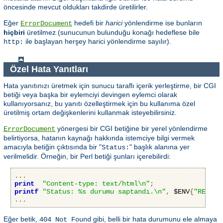
öncesinde mevcut oldukları takdirde üretilirler.
Eğer
hedefi bir
harici
yönlendirme ise bunların
ErrorDocument
hiçbiri
üretilmez (sunucunun bulunduğu konağı hedeflese bile
ile başlayan herşey harici yönlendirme sayılır).
http:
Özel Hata Yanıtları
Hata yanıtınızı üretmek için sunucu taraflı içerik yerleştirme, bir CGI
betiği veya başka bir eylemciyi devingen eylemci olarak
kullanıyorsanız, bu yanıtı özelleştirmek için bu kullanıma özel
üretilmiş ortam değişkenlerini kullanmak isteyebilirsiniz.
yönergesi bir CGI betiğine bir yerel yönlendirme
ErrorDocument
belirtiyorsa, hatanın kaynağı hakkında istemciye bilgi vermek
amacıyla betiğin çıktısında bir "
" başlık alanına yer
Status:
verilmelidir. Örneğin, bir Perl betiği şunları içerebilirdi:
...
print
"Content-type: text/html\n"
;
printf
"Status: %s durumu saptandı.\n"
,
 $ENV
{
"REDIRE
...
Eğer betik,
gibi, belli bir hata durumunu ele almaya
404 Not Found