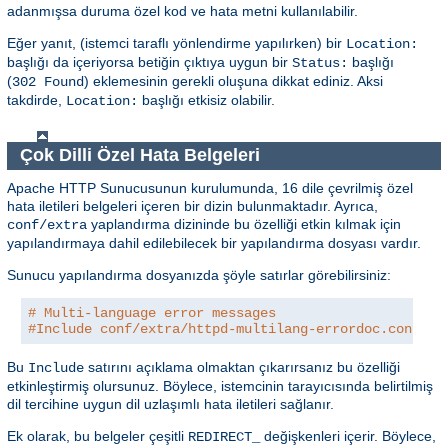
adanmışsa duruma özel kod ve hata metni kullanılabilir.
Eğer yanıt, (istemci taraflı yönlendirme yapılırken) bir
Location:
başlığı da içeriyorsa betiğin çıktıya uygun bir
başlığı
Status:
(
) eklemesinin gerekli oluşuna dikkat ediniz. Aksi
302 Found
takdirde,
başlığı etkisiz olabilir.
Location:
Çok Dilli Özel Hata Belgeleri
Apache HTTP Sunucusunun kurulumunda, 16 dile çevrilmiş özel
hata iletileri belgeleri içeren bir dizin bulunmaktadır. Ayrıca,
yaplandırma dizininde bu özelliği etkin kılmak için
conf/extra
yapılandırmaya dahil edilebilecek bir yapılandırma dosyası vardır.
Sunucu yapılandırma dosyanızda şöyle satırlar görebilirsiniz:
# Multi-language error messages
#Include conf/extra/httpd-multilang-errordoc.conf
Bu
satırını açıklama olmaktan çıkarırsanız bu özelliği
Include
etkinleştirmiş olursunuz. Böylece, istemcinin tarayıcısında belirtilmiş
dil tercihine uygun dil uzlaşımlı hata iletileri sağlanır.
Ek olarak, bu belgeler çeşitli
değişkenleri içerir. Böylece,
REDIRECT_