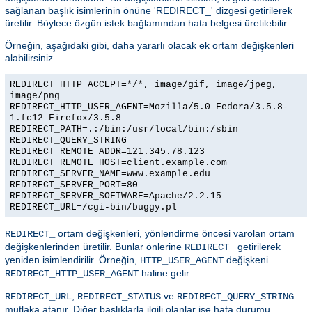
sağlanan başlık isimlerinin önüne 'REDIRECT_' dizgesi getirilerek
üretilir. Böylece özgün istek bağlamından hata belgesi üretilebilir.
Örneğin, aşağıdaki gibi, daha yararlı olacak ek ortam değişkenleri
alabilirsiniz.
REDIRECT_HTTP_ACCEPT=*/*, image/gif, image/jpeg,
image/png
REDIRECT_HTTP_USER_AGENT=Mozilla/5.0 Fedora/3.5.8-
1.fc12 Firefox/3.5.8
REDIRECT_PATH=.:/bin:/usr/local/bin:/sbin
REDIRECT_QUERY_STRING=
REDIRECT_REMOTE_ADDR=121.345.78.123
REDIRECT_REMOTE_HOST=client.example.com
REDIRECT_SERVER_NAME=www.example.edu
REDIRECT_SERVER_PORT=80
REDIRECT_SERVER_SOFTWARE=Apache/2.2.15
REDIRECT_URL=/cgi-bin/buggy.pl
ortam değişkenleri, yönlendirme öncesi varolan ortam
REDIRECT_
değişkenlerinden üretilir. Bunlar önlerine
getirilerek
REDIRECT_
yeniden isimlendirilir. Örneğin,
değişkeni
HTTP_USER_AGENT
haline gelir.
REDIRECT_HTTP_USER_AGENT
,
ve
REDIRECT_URL
REDIRECT_STATUS
REDIRECT_QUERY_STRING
mutlaka atanır. Diğer başlıklarla ilgili olanlar ise hata durumu