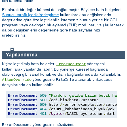
için tanımlanabilir.
Ek olarak bir değer kümesi de sağlanmıştır. Böylece hata belgeleri,
Sunucu taraflı İçerik Yerleştirme
kullanılarak bu değişkenlerin
değerlerine göre özelleştirilebilir. İsterseniz bunun yerine bir CGI
programı veya devingen bir eylemci (PHP, mod_perl, vs.) kullanarak
da bu değişkenlerin değerlerine göre hata sayfalarınızı
üretebilirsiniz.
Yapılandırma
Kişiselleştirilmiş hata belgeleri
yönergesi
ErrorDocument
kullanılarak yapılandırılabilir. Bu yönerge küresel bağlamda
olabileceği gibi sanal konak ve dizin bağlamlarında da kullanılabilir.
yönergesine
atanarak
AllowOverride
FileInfo
.htaccess
dosyalarında da kullanılabilir.
ErrorDocument
500
"Pardon, galiba bizim betik hata v
ErrorDocument
500
/
cgi-bin
/
ErrorDocument
500
 http
://
error
.
example
.
com
/
server_er
ErrorDocument
404
/
ozuru_kabahatinden_buyuk
/
yok
.
ErrorDocument
401
/
Uyeler
/
NASIL_uye_olunur
.
html
yönergesinin sözdizimi:
ErrorDocument