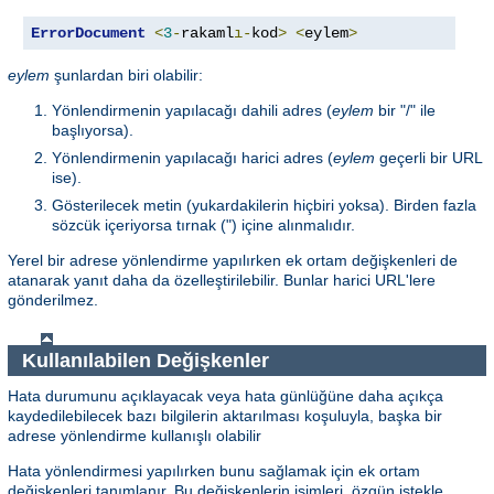
ErrorDocument
<
3
-
rakaml
ı-
kod
>
<
eylem
>
eylem
şunlardan biri olabilir:
Yönlendirmenin yapılacağı dahili adres (
eylem
bir "/" ile
başlıyorsa).
Yönlendirmenin yapılacağı harici adres (
eylem
geçerli bir URL
ise).
Gösterilecek metin (yukardakilerin hiçbiri yoksa). Birden fazla
sözcük içeriyorsa tırnak (") içine alınmalıdır.
Yerel bir adrese yönlendirme yapılırken ek ortam değişkenleri de
atanarak yanıt daha da özelleştirilebilir. Bunlar harici URL'lere
gönderilmez.
Kullanılabilen Değişkenler
Hata durumunu açıklayacak veya hata günlüğüne daha açıkça
kaydedilebilecek bazı bilgilerin aktarılması koşuluyla, başka bir
adrese yönlendirme kullanışlı olabilir
Hata yönlendirmesi yapılırken bunu sağlamak için ek ortam
değişkenleri tanımlanır. Bu değişkenlerin isimleri, özgün istekle