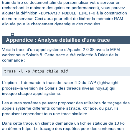
train de lire ce document afin de personnaliser votre serveur en
recherchant le moindre des gains en performances), vous pouvez
ajouter la définition
à la construction
-DDYNAMIC_MODULE_LIMIT=0
de votre serveur. Ceci aura pour effet de libérer la mémoire RAM
allouée pour le chargement dynamique des modules.
Appendice : Analyse détaillée d'une trace
Voici la trace d'un appel système d'Apache 2.0.38 avec le MPM
worker sous Solaris 8. Cette trace a été collectée à l'aide de la
commande :
truss -l -p
httpd_child_pid
.
L'option
demande à truss de tracer l'ID du LWP (lightweight
-l
process--la version de Solaris des threads niveau noyau) qui
invoque chaque appel système.
Les autres systèmes peuvent proposer des utilitaires de traçage des
appels système différents comme
,
, ou
. Ils
strace
ktrace
par
produisent cependant tous une trace similaire.
Dans cette trace, un client a demandé un fichier statique de 10 ko
au démon httpd. Le traçage des requêtes pour des contenus non