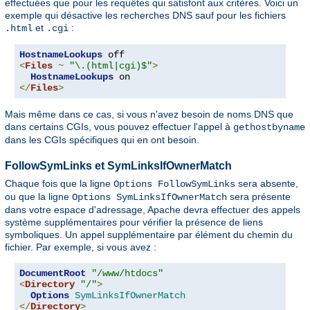
effectuées que pour les requêtes qui satisfont aux critères. Voici un
exemple qui désactive les recherches DNS sauf pour les fichiers
et
:
.html
.cgi
HostnameLookups
<
Files
~
"\.(html|cgi)$"
>
HostnameLookups
</
Files
>
Mais même dans ce cas, si vous n'avez besoin de noms DNS que
dans certains CGIs, vous pouvez effectuer l'appel à
gethostbyname
dans les CGIs spécifiques qui en ont besoin.
FollowSymLinks et SymLinksIfOwnerMatch
Chaque fois que la ligne
sera absente,
Options FollowSymLinks
ou que la ligne
sera présente
Options SymLinksIfOwnerMatch
dans votre espace d'adressage, Apache devra effectuer des appels
système supplémentaires pour vérifier la présence de liens
symboliques. Un appel supplémentaire par élément du chemin du
fichier. Par exemple, si vous avez :
DocumentRoot
"/www/htdocs"
<
Directory
"/"
>
Options
SymLinksIfOwnerMatch
</
Directory
>