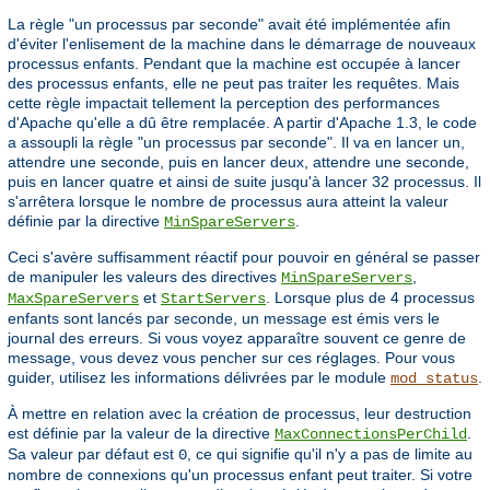
La règle "un processus par seconde" avait été implémentée afin
d'éviter l'enlisement de la machine dans le démarrage de nouveaux
processus enfants. Pendant que la machine est occupée à lancer
des processus enfants, elle ne peut pas traiter les requêtes. Mais
cette règle impactait tellement la perception des performances
d'Apache qu'elle a dû être remplacée. A partir d'Apache 1.3, le code
a assoupli la règle "un processus par seconde". Il va en lancer un,
attendre une seconde, puis en lancer deux, attendre une seconde,
puis en lancer quatre et ainsi de suite jusqu'à lancer 32 processus. Il
s'arrêtera lorsque le nombre de processus aura atteint la valeur
définie par la directive
.
MinSpareServers
Ceci s'avère suffisamment réactif pour pouvoir en général se passer
de manipuler les valeurs des directives
,
MinSpareServers
et
. Lorsque plus de 4 processus
MaxSpareServers
StartServers
enfants sont lancés par seconde, un message est émis vers le
journal des erreurs. Si vous voyez apparaître souvent ce genre de
message, vous devez vous pencher sur ces réglages. Pour vous
guider, utilisez les informations délivrées par le module
.
mod_status
À mettre en relation avec la création de processus, leur destruction
est définie par la valeur de la directive
.
MaxConnectionsPerChild
Sa valeur par défaut est
, ce qui signifie qu'il n'y a pas de limite au
0
nombre de connexions qu'un processus enfant peut traiter. Si votre