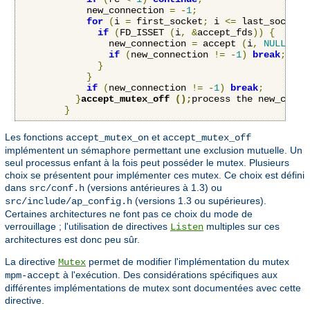
            new_connection 
=
-
1
;
for
(
i 
=
 first_socket
;
 i 
<=
 last_socket
;
if
(
FD_ISSET 
(
i
,
&
accept_fds
))
{
                new_connection 
=
 accept 
(
i
,
NULL
,
NU
if
(
new_connection 
!=
-
1
)
break
;
}
}
if
(
new_connection 
!=
-
1
)
break
;
}
accept_mutex_off 
();
process the new_conne
}
Les fonctions
et
accept_mutex_on
accept_mutex_off
implémentent un sémaphore permettant une exclusion mutuelle. Un
seul processus enfant à la fois peut posséder le mutex. Plusieurs
choix se présentent pour implémenter ces mutex. Ce choix est défini
dans
(versions antérieures à 1.3) ou
src/conf.h
(versions 1.3 ou supérieures).
src/include/ap_config.h
Certaines architectures ne font pas ce choix du mode de
verrouillage ; l'utilisation de directives
multiples sur ces
Listen
architectures est donc peu sûr.
La directive
permet de modifier l'implémentation du mutex
Mutex
à l'exécution. Des considérations spécifiques aux
mpm-accept
différentes implémentations de mutex sont documentées avec cette
directive.