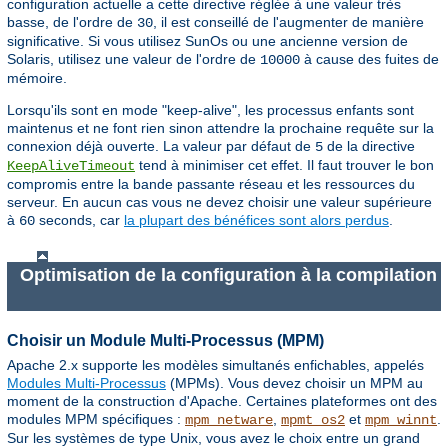
configuration actuelle a cette directive réglée à une valeur très
basse, de l'ordre de
, il est conseillé de l'augmenter de manière
30
significative. Si vous utilisez SunOs ou une ancienne version de
Solaris, utilisez une valeur de l'ordre de
à cause des fuites de
10000
mémoire.
Lorsqu'ils sont en mode "keep-alive", les processus enfants sont
maintenus et ne font rien sinon attendre la prochaine requête sur la
connexion déjà ouverte. La valeur par défaut de
de la directive
5
tend à minimiser cet effet. Il faut trouver le bon
KeepAliveTimeout
compromis entre la bande passante réseau et les ressources du
serveur. En aucun cas vous ne devez choisir une valeur supérieure
à
seconds, car
la plupart des bénéfices sont alors perdus
.
60
Optimisation de la configuration à la compilation
Choisir un Module Multi-Processus (MPM)
Apache 2.x supporte les modèles simultanés enfichables, appelés
Modules Multi-Processus
(MPMs). Vous devez choisir un MPM au
moment de la construction d'Apache. Certaines plateformes ont des
modules MPM spécifiques :
,
et
.
mpm_netware
mpmt_os2
mpm_winnt
Sur les systèmes de type Unix, vous avez le choix entre un grand