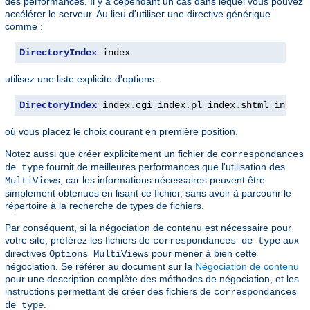
des performances. Il y a cependant un cas dans lequel vous pouvez
accélérer le serveur. Au lieu d'utiliser une directive générique
comme :
DirectoryIndex
 index
utilisez une liste explicite d'options :
DirectoryIndex
 index
.
cgi index
.
pl index
.
shtml index
.
où vous placez le choix courant en première position.
Notez aussi que créer explicitement un fichier de
correspondances
fournit de meilleures performances que l'utilisation des
de type
, car les informations nécessaires peuvent être
MultiViews
simplement obtenues en lisant ce fichier, sans avoir à parcourir le
répertoire à la recherche de types de fichiers.
Par conséquent, si la négociation de contenu est nécessaire pour
votre site, préférez les fichiers de
aux
correspondances de type
directives
pour mener à bien cette
Options MultiViews
négociation. Se référer au document sur la
Négociation de contenu
pour une description complète des méthodes de négociation, et les
instructions permettant de créer des fichiers de
correspondances
.
de type