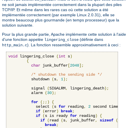
ne soit jamais implémentée correctement dans la plupart des piles
TCP/IP. Et même dans les rares cas où cette solution a été
implémentée correctement (par exemple Linux 2.0.31), elle se
montre beaucoup plus gourmande (en temps processeur) que la
solution suivante.
Pour la plus grande partie, Apache implémente cette solution à l'aide
d'une fonction appelée
(définie dans
lingering_close
). La fonction ressemble approximativement à ceci :
http_main.c
void
 lingering_close 
(
int
 s
)
{
char
 junk_buffer
[
2048
];
/* shutdown the sending side */
          shutdown 
(
s
,
1
);
          signal 
(
SIGALRM
,
 lingering_death
);
          alarm 
(
30
);
for
(;;)
{
            select 
(
s 
for
 reading
,
2
 second timeout
)
if
(
error
)
break
;
if
(
s is ready 
for
 reading
)
{
if
(
read 
(
s
,
 junk_buffer
,
sizeof
(
junk
break
;