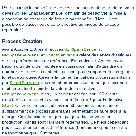
Pour les installations où une de ces situations peut se produire, vous
devez utiliser
afin de désactiver la mise à
EnableSendfile off
disposition de contenus de fichiers par sendfile. (Note : il est
possible de passer outre cette directive au niveau de chaque
répertoire.)
Process Creation
Avant Apache 1.3, les directives
,
MinSpareServers
, et
avaient des effets drastiques
MaxSpareServers
StartServers
sur les performances de référence. En particulier, Apache avait
besoin d'un délai de "montée en puissance" afin d'atteindre un
nombre de processus enfants suffisant pour supporter la charge qui
lui était appliquée. Après le lancement initial des processus enfants
par
, seulement un processus enfant par seconde
StartServers
était créé afin d'atteindre la valeur de la directive
. Ainsi, un serveur accédé par 100 clients
MinSpareServers
simultanés et utilisant la valeur par défaut de
pour la directive
5
, nécessitait environ 95 secondes pour lancer
StartServers
suffisamment de processus enfants permettant de faire face à la
charge. Ceci fonctionne en pratique pour les serveurs en
production, car ils sont rarement redémarrés. Ce n'est cependant
pas le cas pour les tests de référence (benchmarks) où le serveur
ne fonctionne que 10 minutes.