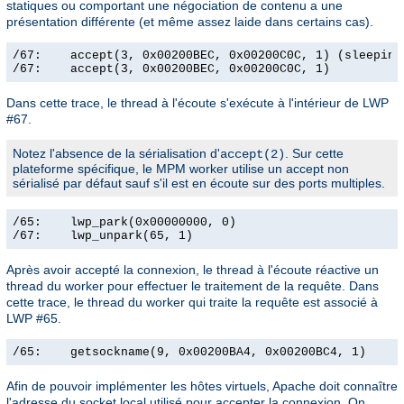
statiques ou comportant une négociation de contenu a une
présentation différente (et même assez laide dans certains cas).
/67:    accept(3, 0x00200BEC, 0x00200C0C, 1) (sleeping.
/67:    accept(3, 0x00200BEC, 0x00200C0C, 1)          
Dans cette trace, le thread à l'écoute s'exécute à l'intérieur de LWP
#67.
Notez l'absence de la sérialisation d'
. Sur cette
accept(2)
plateforme spécifique, le MPM worker utilise un accept non
sérialisé par défaut sauf s'il est en écoute sur des ports multiples.
/65:    lwp_park(0x00000000, 0)                        
/67:    lwp_unpark(65, 1)                             
Après avoir accepté la connexion, le thread à l'écoute réactive un
thread du worker pour effectuer le traitement de la requête. Dans
cette trace, le thread du worker qui traite la requête est associé à
LWP #65.
/65:    getsockname(9, 0x00200BA4, 0x00200BC4, 1)     
Afin de pouvoir implémenter les hôtes virtuels, Apache doit connaître
l'adresse du socket local utilisé pour accepter la connexion. On