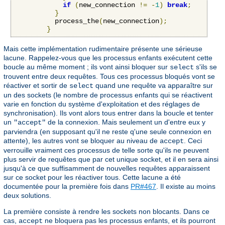
if
(
new_connection 
!=
-
1
)
break
;
}
          process_the
(
new_connection
);
}
Mais cette implémentation rudimentaire présente une sérieuse
lacune. Rappelez-vous que les processus enfants exécutent cette
boucle au même moment ; ils vont ainsi bloquer sur
s'ils se
select
trouvent entre deux requêtes. Tous ces processus bloqués vont se
réactiver et sortir de
quand une requête va apparaître sur
select
un des sockets (le nombre de processus enfants qui se réactivent
varie en fonction du système d'exploitation et des réglages de
synchronisation). Ils vont alors tous entrer dans la boucle et tenter
un
de la connexion. Mais seulement un d'entre eux y
"accept"
parviendra (en supposant qu'il ne reste q'une seule connexion en
attente), les autres vont se bloquer au niveau de
. Ceci
accept
verrouille vraiment ces processus de telle sorte qu'ils ne peuvent
plus servir de requêtes que par cet unique socket, et il en sera ainsi
jusqu'à ce que suffisamment de nouvelles requêtes apparaissent
sur ce socket pour les réactiver tous. Cette lacune a été
documentée pour la première fois dans
PR#467
. Il existe au moins
deux solutions.
La première consiste à rendre les sockets non blocants. Dans ce
cas,
ne bloquera pas les processus enfants, et ils pourront
accept