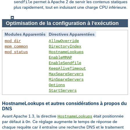
permet à Apache 2 de servir les contenus statiques
sendfile
plus rapidement, tout en induisant une charge CPU inférieure.
Optimisation de la configuration à l'exécution
Modules Apparentés
Directives Apparentées
mod_dir
AllowOverride
mpm_common
DirectoryIndex
mod_status
HostnameLookups
EnableMMAP
EnableSendfile
KeepAliveTimeout
MaxSpareServers
MinSpareServers
Options
StartServers
HostnameLookups et autres considérations à propos du
DNS
Avant Apache 1.3, la directive
était positionnée
HostnameLookups
par défaut à
. Ce réglage augmente le temps de réponse de
On
chaque requête car il entraîne une recherche DNS et le traitement