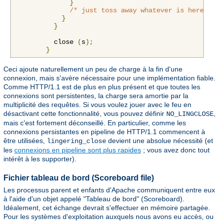
}
/* just toss away whatever is here */
}
}
          close 
(
s
);
}
Ceci ajoute naturellement un peu de charge à la fin d'une
connexion, mais s'avère nécessaire pour une implémentation fiable.
Comme HTTP/1.1 est de plus en plus présent et que toutes les
connexions sont persistentes, la charge sera amortie par la
multiplicité des requêtes. Si vous voulez jouer avec le feu en
désactivant cette fonctionnalité, vous pouvez définir
,
NO_LINGCLOSE
mais c'est fortement déconseillé. En particulier, comme les
connexions persistantes en pipeline de HTTP/1.1 commencent à
être utilisées,
devient une absolue nécessité (et
lingering_close
les
connexions en pipeline sont plus rapides
; vous avez donc tout
intérêt à les supporter).
Fichier tableau de bord (Scoreboard file)
Les processus parent et enfants d'Apache communiquent entre eux
à l'aide d'un objet appelé "Tableau de bord" (Scoreboard).
Idéalement, cet échange devrait s'effectuer en mémoire partagée.
Pour les systèmes d'exploitation auxquels nous avons eu accès, ou