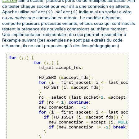
afin d'écouter plusieurs ports ou de multiples adresses. Afin
Listen
de tester chaque socket pour voir s'il a une connexion en attente,
Apache utilise
.
indique si un socket a
zéro
select(2)
select(2)
ou
au moins une
connexion en attente. Le modèle d'Apache
comporte plusieurs processus enfants, et tous ceux qui sont inactifs
testent la présence de nouvelles connexions au même moment.
Une implémentation rudimentaire de ceci pourrait ressembler à
l'exemple suivant (ces exemples ne sont pas extraits du code
d'Apache, ils ne sont proposés qu'à des fins pédagogiques) :
for
(;;)
{
for
(;;)
{
            fd_set accept_fds
;
            FD_ZERO 
(&
accept_fds
);
for
(
i 
=
 first_socket
;
 i 
<=
 last_socket
;
              FD_SET 
(
i
,
&
accept_fds
);
}
            rc 
=
 select 
(
last_socket
+
1
,
&
accept_fds
,
if
(
rc 
<
1
)
continue
;
            new_connection 
=
-
1
;
for
(
i 
=
 first_socket
;
 i 
<=
 last_socket
;
if
(
FD_ISSET 
(
i
,
&
accept_fds
))
{
                new_connection 
=
 accept 
(
i
,
NULL
,
NU
if
(
new_connection 
!=
-
1
)
break
;
}
}