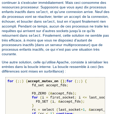
continuer à s'exécuter immédiatement. Mais ceci consomme des
ressources processeur. Supposons que vous ayez dix processus
enfants inactifs dans
, et qu'une connexion arrive. Neuf des
select
dix processus vont se réactiver, tenter un
de la connexion,
accept
échouer, et boucler dans
, tout en n'ayant finalement rien
select
accompli. Pendant ce temps, aucun de ces processus ne traite les
requêtes qui arrivent sur d'autres sockets jusqu'à ce qu'ils
retournent dans
. Finalement, cette solution ne semble pas
select
très efficace, à moins que vous ne disposiez d'autant de
processeurs inactifs (dans un serveur multiprocesseur) que de
processus enfants inactifs, ce qui n'est pas une situation très
courante.
Une autre solution, celle qu'utilise Apache, consiste à sérialiser les
entrées dans la boucle interne. La boucle ressemble à ceci (les
différences sont mises en surbrillance) :
for
(;;)
{
accept_mutex_on 
();
for
(;;)
{
            fd_set accept_fds
;
            FD_ZERO 
(&
accept_fds
);
for
(
i 
=
 first_socket
;
 i 
<=
 last_socket
;
              FD_SET 
(
i
,
&
accept_fds
);
}
            rc 
=
 select 
(
last_socket
+
1
,
&
accept_fds
,
if
(
rc 
<
1
)
continue
;