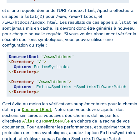
et si une requête demande l'URI
, Apache effectuera
/index.html
un appel à
pour
,
, et
lstat(2)
/www
/www/htdocs
. Les résultats de ces appels à
ne
/www/htdocs/index.html
lstat
sont jamais mis en cache, ils devront donc être générés à nouveau
pour chaque nouvelle requête. Si vous voulez absolument vérifier la
sécurité des liens symboliques, vous pouvez utiliser une
configuration du style :
DocumentRoot
"/www/htdocs"
<
Directory
"/"
>
Options
FollowSymLinks
</
Directory
>
<
Directory
"/www/htdocs"
>
Options
-FollowSymLinks
+SymLinksIfOwnerMatch
</
Directory
>
Ceci évite au moins les vérifications supplémentaires pour le chemin
défini par
. Notez que vous devrez ajouter des
DocumentRoot
sections similaires si vous avez des chemins définis par les
directives
ou
en dehors de la racine de vos
Alias
RewriteRule
documents. Pour améliorer les performances, et supprimer toute
protection des liens symboliques, ajoutez l'option
FollowSymLinks
partout, et n'utilisez jamais l'option
.
SymLinksIfOwnerMatch