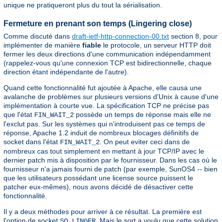
unique ne pratiqueront plus du tout la sérialisation.
Fermeture en prenant son temps (Lingering close)
Comme discuté dans
draft-ietf-http-connection-00.txt
section 8, pour
implémenter de manière
fiable
le protocole, un serveur HTTP doit
fermer les deux directions d'une communication indépendamment
(rappelez-vous qu'une connexion TCP est bidirectionnelle, chaque
direction étant indépendante de l'autre).
Quand cette fonctionnalité fut ajoutée à Apache, elle causa une
avalanche de problèmes sur plusieurs versions d'Unix à cause d'une
implémentation à courte vue. La spécification TCP ne précise pas
que l'état
possède un temps de réponse mais elle ne
FIN_WAIT_2
l'exclut pas. Sur les systèmes qui n'introduisent pas ce temps de
réponse, Apache 1.2 induit de nombreux blocages définitifs de
socket dans l'état
. On peut eviter ceci dans de
FIN_WAIT_2
nombreux cas tout simplement en mettant à jour TCP/IP avec le
dernier patch mis à disposition par le fournisseur. Dans les cas où le
fournisseur n'a jamais fourni de patch (par exemple, SunOS4 -- bien
que les utilisateurs possédant une license source puissent le
patcher eux-mêmes), nous avons décidé de désactiver cette
fonctionnalité.
Il y a deux méthodes pour arriver à ce résultat. La première est
l'option de socket
. Mais le sort a voulu que cette solution
SO_LINGER