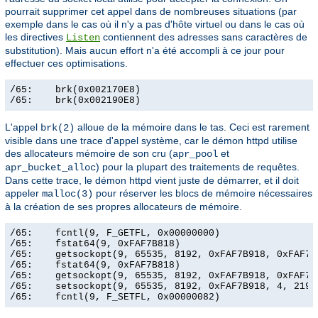
pourrait supprimer cet appel dans de nombreuses situations (par
exemple dans le cas où il n'y a pas d'hôte virtuel ou dans le cas où
les directives
contiennent des adresses sans caractères de
Listen
substitution). Mais aucun effort n'a été accompli à ce jour pour
effectuer ces optimisations.
/65:    brk(0x002170E8)                                
/65:    brk(0x002190E8)                               
L'appel
alloue de la mémoire dans le tas. Ceci est rarement
brk(2)
visible dans une trace d'appel système, car le démon httpd utilise
des allocateurs mémoire de son cru (
et
apr_pool
) pour la plupart des traitements de requêtes.
apr_bucket_alloc
Dans cette trace, le démon httpd vient juste de démarrer, et il doit
appeler
pour réserver les blocs de mémoire nécessaires
malloc(3)
à la création de ses propres allocateurs de mémoire.
/65:    fcntl(9, F_GETFL, 0x00000000)                  
/65:    fstat64(9, 0xFAF7B818)                         
/65:    getsockopt(9, 65535, 8192, 0xFAF7B918, 0xFAF7B9
/65:    fstat64(9, 0xFAF7B818)                         
/65:    getsockopt(9, 65535, 8192, 0xFAF7B918, 0xFAF7B9
/65:    setsockopt(9, 65535, 8192, 0xFAF7B918, 4, 21906
/65:    fcntl(9, F_SETFL, 0x00000082)                 