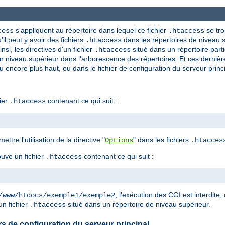
s'appliquent au répertoire dans lequel ce fichier
se tro
cess
.htaccess
'il peut y avoir des fichiers
dans les répertoires de niveau s
.htaccess
nsi, les directives d'un fichier
situé dans un répertoire parti
.htaccess
n niveau supérieur dans l'arborescence des répertoires. Et ces derniè
u encore plus haut, ou dans le fichier de configuration du serveur princi
ier
contenant ce qui suit :
.htaccess
ettre l'utilisation de la directive "
" dans les fichiers
Options
.htacces
ouve un fichier
contenant ce qui suit :
.htaccess
, l'exécution des CGI est interdite, 
/www/htdocs/exemple1/exemple2
un fichier
situé dans un répertoire de niveau supérieur.
.htaccess
iers de configuration du serveur principal