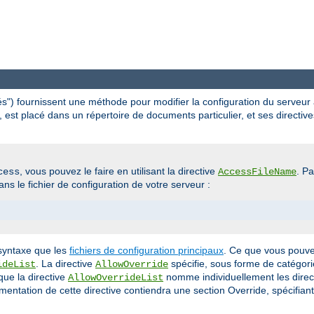
?
ués") fournissent une méthode pour modifier la configuration du serveur
, est placé dans un répertoire de documents particulier, et ses directive
, vous pouvez le faire en utilisant la directive
. P
cess
AccessFileName
ns le fichier de configuration de votre serveur :
syntaxe que les
fichiers de configuration principaux
. Ce que vous pouvez
. La directive
spécifie, sous forme de catégorie
ideList
AllowOverride
 que la directive
nomme individuellement les direc
AllowOverrideList
mentation de cette directive contiendra une section Override, spécifiant