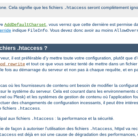
. Cela signifie que les fichiers
seront complètement igno
one
.htaccess
ive
, vous verrez que cette dernière est permise da
AddDefaultCharset
erride
indique
. Vous devez donc avoir au moins
FileInfo
AllowOver
fichiers .htaccess ?
eur, il est préférable d’y mettre toute votre configuration, plutôt que d’u
et tout ce que vous seriez tenté de mettre dans un fichie
mod_rewrite
ule fois au démarrage du serveur et non pas à chaque requête, et en par
 cas où les fournisseurs de contenu ont besoin de modifier la configura
ur sur le système du serveur. Cela est courant dans les environnements
 ou Plesk) et les systèmes de gestion de contenu où l’application four
ffectuer des changements de configuration incessants, il peut être intére
e fichiers
.
.htaccess
cipal aux fichiers
: la performance et la sécurité.
.htaccess
ie de façon à autoriser l'utilisation des fichiers
, httpd va re
.htaccess
est déjà en soi une cause de dégradation des performances, q
taccess