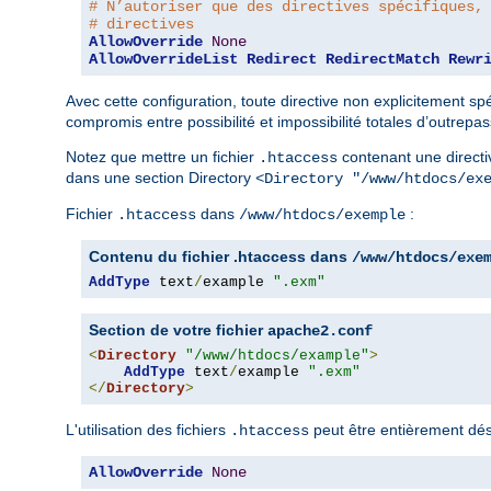
# N’autoriser que des directives spécifiques,
# directives
AllowOverride
None
AllowOverrideList
Redirect
RedirectMatch
Rewr
Avec cette configuration, toute directive non explicitement sp
compromis entre possibilité et impossibilité totales d’outrepas
Notez que mettre un fichier
contenant une directi
.htaccess
dans une section Directory
<Directory "/www/htdocs/ex
Fichier
dans
:
.htaccess
/www/htdocs/exemple
Contenu du fichier .htaccess dans
/www/htdocs/exe
AddType
 text
/
example 
".exm"
Section de votre fichier
apache2.conf
<
Directory
"/www/htdocs/example"
>
AddType
 text
/
example 
".exm"
</
Directory
>
L'utilisation des fichiers
peut être entièrement désa
.htaccess
AllowOverride
None