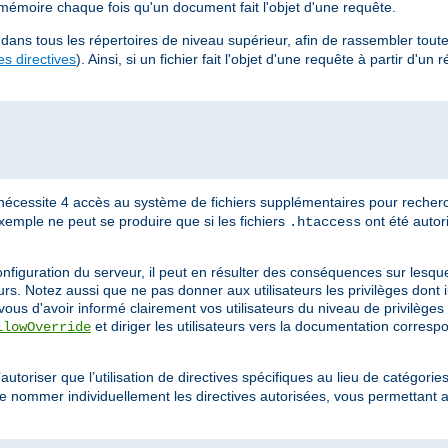
émoire chaque fois qu'un document fait l'objet d'une requête.
dans tous les répertoires de niveau supérieur, afin de rassembler toutes
s directives
). Ainsi, si un fichier fait l'objet d'une requête à partir d'un 
nécessite 4 accès au système de fichiers supplémentaires pour recherc
xemple ne peut se produire que si les fichiers
ont été autor
.htaccess
onfiguration du serveur, il peut en résulter des conséquences sur lesqu
urs. Notez aussi que ne pas donner aux utilisateurs les privilèges dont 
 d'avoir informé clairement vos utilisateurs du niveau de privilèges 
et diriger les utilisateurs vers la documentation corres
llowOverride
utoriser que l’utilisation de directives spécifiques au lieu de catégories 
e nommer individuellement les directives autorisées, vous permettant ai