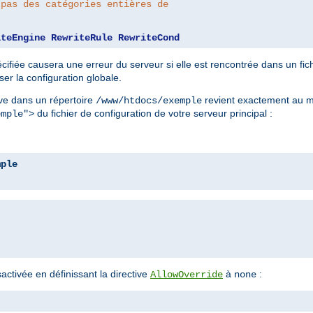
 pas des catégories entières de
iteEngine
RewriteRule
RewriteCond
écifiée causera une erreur du serveur si elle est rencontrée dans un fic
ser la configuration globale.
ve dans un répertoire
revient exactement au m
/www/htdocs/exemple
du fichier de configuration de votre serveur principal :
emple">
mple
ctivée en définissant la directive
à
:
AllowOverride
none