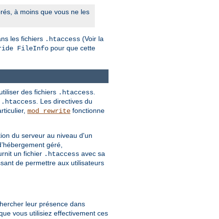
rés, à moins que vous ne les
ns les fichiers
(Voir la
.htaccess
pour que cette
ride FileInfo
tiliser des fichiers
.
.htaccess
r
. Les directives du
.htaccess
ticulier,
fonctionne
mod_rewrite
tion du serveur au niveau d'un
 d’hébergement géré,
nit un fichier
avec sa
.htaccess
ssant de permettre aux utilisateurs
chercher leur présence dans
ue vous utilisiez effectivement ces