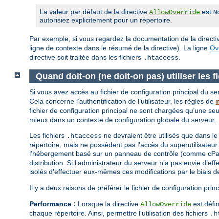
La valeur par défaut de la directive
est
AllowOverride
N
autorisiez explicitement pour un répertoire.
Par exemple, si vous regardez la documentation de la direct
ligne de contexte dans le résumé de la directive). La ligne
Ov
directive soit traitée dans les fichiers
.
.htaccess
Quand doit-on (ne doit-on pas) utiliser les 
Si vous avez accès au fichier de configuration principal du serv
Cela concerne l’authentification de l’utilisateur, les règles de
fichier de configuration principal ne sont chargées qu’une se
mieux dans un contexte de configuration globale du serveur.
Les fichiers
ne devraient être utilisés que dans le
.htaccess
répertoire, mais ne possèdent pas l'accès du superutilisate
l’hébergement basé sur un panneau de contrôle (comme cPanel
distribution. Si l’administrateur du serveur n’a pas envie d’e
isolés d'effectuer eux-mêmes ces modifications par le biais d
Il y a deux raisons de préférer le fichier de configuration prin
Performance :
Lorsque la directive
est défin
AllowOverride
chaque répertoire. Ainsi, permettre l'utilisation des fichiers
.h