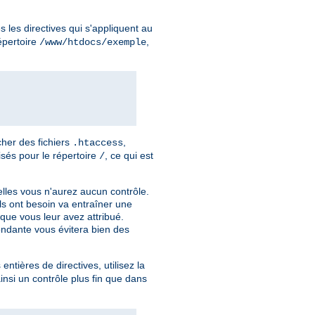
 les directives qui s'appliquent au
répertoire
,
/www/htdocs/exemple
her des fichiers
,
.htaccess
isés pour le répertoire
, ce qui est
/
elles vous n'aurez aucun contrôle.
ils ont besoin va entraîner une
que vous leur avez attribué.
pondante vous évitera bien des
entières de directives, utilisez la
nsi un contrôle plus fin que dans