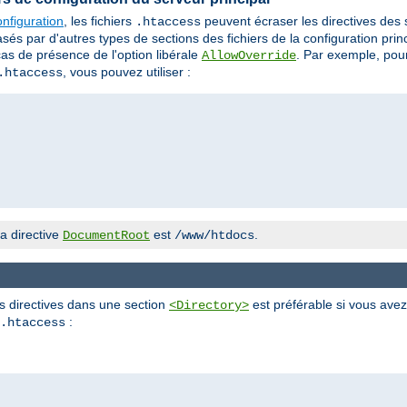
nfiguration
, les fichiers
peuvent écraser les directives des
.htaccess
 par d'autres types de sections des fichiers de la configuration princi
cas de présence de l'option libérale
. Par exemple, pour
AllowOverride
, vous pouvez utiliser :
.htaccess
a directive
est
.
DocumentRoot
/www/htdocs
es directives dans une section
est préférable si vous avez
<Directory>
:
.htaccess