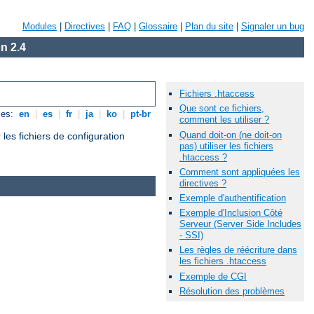
Modules
|
Directives
|
FAQ
|
Glossaire
|
Plan du site
|
Signaler un bug
n 2.4
Fichiers .htaccess
Que sont ce fichiers,
les:
en
|
es
|
fr
|
ja
|
ko
|
pt-br
comment les utiliser ?
Quand doit-on (ne doit-on
les fichiers de configuration
pas) utiliser les fichiers
.htaccess ?
Comment sont appliquées les
directives ?
Exemple d'authentification
Exemple d'Inclusion Côté
Serveur (Server Side Includes
- SSI)
Les règles de réécriture dans
les fichiers .htaccess
Exemple de CGI
Résolution des problèmes