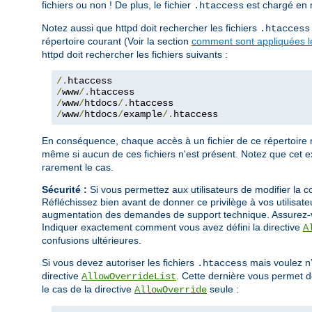
fichiers ou non ! De plus, le fichier
est chargé en m
.htaccess
Notez aussi que httpd doit rechercher les fichiers
.htaccess
répertoire courant (Voir la section
comment sont appliquées le
httpd doit rechercher les fichiers suivants :
/.
/
www
/.
/
www
/
htdocs
/.
/
www
/
htdocs
/
example
/.
htaccess
En conséquence, chaque accès à un fichier de ce répertoire 
même si aucun de ces fichiers n'est présent. Notez que cet e
rarement le cas.
Sécurité :
Si vous permettez aux utilisateurs de modifier la c
Réfléchissez bien avant de donner ce privilège à vos utilisate
augmentation des demandes de support technique. Assurez-vous
Indiquer exactement comment vous avez défini la directive
A
confusions ultérieures.
Si vous devez autoriser les fichiers
mais voulez n’a
.htaccess
directive
. Cette dernière vous permet d
AllowOverrideList
le cas de la directive
seule :
AllowOverride