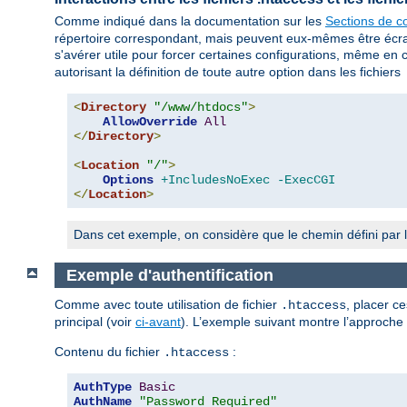
Comme indiqué dans la documentation sur les
Sections de co
répertoire correspondant, mais peuvent eux-mêmes être écrasés
s'avérer utile pour forcer certaines configurations, même en 
autorisant la définition de toute autre option dans les fichiers
<
Directory
"/www/htdocs"
>
AllowOverride
All
</
Directory
>
<
Location
"/"
>
Options
+IncludesNoExec
-ExecCGI
</
Location
>
Dans cet exemple, on considère que le chemin défini par l
Exemple d'authentification
Comme avec toute utilisation de fichier
, placer c
.htaccess
principal (voir
ci-avant
). L’exemple suivant montre l’approche
Contenu du fichier
:
.htaccess
AuthType
Basic
AuthName
"Password Required"