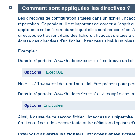
Comment sont appliquées les directives ?
Les directives de configuration situées dans un fichier
.htac
répertoires. Cependant, il est important de garder à l'esprit qu
appliquées selon l'ordre dans lequel elles sont rencontrées. Ai
directives se trouvant dans des fichiers
situés à u
.htaccess
écrasé des directives d'un fichier
situé à un nivea
.htaccess
Exemple :
Dans le répertoire
se trouve un fich
/www/htdocs/exemple1
Options
+ExecCGI
Note : "
" doit être présent pour perm
AllowOverride Options
Dans le répertoire
se tr
/www/htdocs/exemple1/exemple2
Options
Includes
Ainsi, à cause de ce second fichier
du répertoire
.htaccess
écrase toute autre définition d'options d'
Options Includes
Interactions entre les fichiers .htaccess et les fich