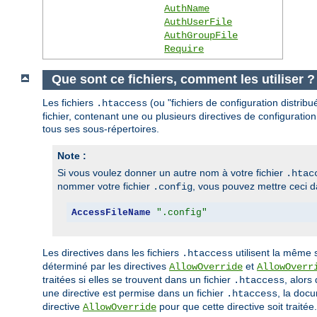
AuthName
AuthUserFile
AuthGroupFile
Require
Que sont ce fichiers, comment les utiliser 
Les fichiers
(ou "fichiers de configuration distrib
.htaccess
fichier, contenant une ou plusieurs directives de configuration
tous ses sous-répertoires.
Note :
Si vous voulez donner un autre nom à votre fichier
.htac
nommer votre fichier
, vous pouvez mettre ceci da
.config
AccessFileName
".config"
Les directives dans les fichiers
utilisent la même 
.htaccess
déterminé par les directives
et
AllowOverride
AllowOverr
traitées si elles se trouvent dans un fichier
, alors
.htaccess
une directive est permise dans un fichier
, la docu
.htaccess
directive
pour que cette directive soit traitée.
AllowOverride