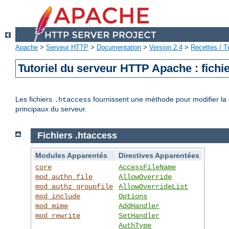
Apache
>
Serveur HTTP
>
Documentation
>
Version 2.4
>
Recettes / Tu
Tutoriel du serveur HTTP Apache : fichi
Les fichiers
fournissent une méthode pour modifier la c
.htaccess
principaux du serveur.
Fichiers .htaccess
Modules Apparentés
Directives Apparentées
core
AccessFileName
mod_authn_file
AllowOverride
mod_authz_groupfile
AllowOverrideList
mod_include
Options
mod_mime
AddHandler
mod_rewrite
SetHandler
AuthType