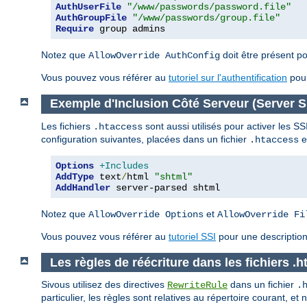
AuthUserFile
"/www/passwords/password.file"
AuthGroupFile
"/www/passwords/group.file"
Require
 group admins
Notez que
doit être présent po
AllowOverride AuthConfig
Vous pouvez vous référer au
tutoriel sur l'authentification
pour
Exemple d'Inclusion Côté Serveur (Server S
Les fichiers
sont aussi utilisés pour activer les SSI
.htaccess
configuration suivantes, placées dans un fichier
e
.htaccess
Options
+Includes
AddType
 text
/
html 
"shtml"
AddHandler
 server-parsed shtml
Notez que
et
AllowOverride Options
AllowOverride Fi
Vous pouvez vous référer au
tutoriel SSI
pour une description 
Les règles de réécriture dans les fichiers .
Sivous utilisez des directives
dans un fichier
RewriteRule
.
particulier, les règles sont relatives au répertoire courant, et