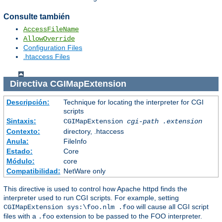
Consulte también
AccessFileName
AllowOverride
Configuration Files
.htaccess Files
Directiva
CGIMapExtension
Descripción:
Technique for locating the interpreter for CGI
scripts
Sintaxis:
CGIMapExtension
cgi-path
.extension
Contexto:
directory, .htaccess
Anula:
FileInfo
Estado:
Core
Módulo:
core
Compatibilidad:
NetWare only
This directive is used to control how Apache httpd finds the
interpreter used to run CGI scripts. For example, setting
will cause all CGI script
CGIMapExtension sys:\foo.nlm .foo
files with a
extension to be passed to the FOO interpreter.
.foo