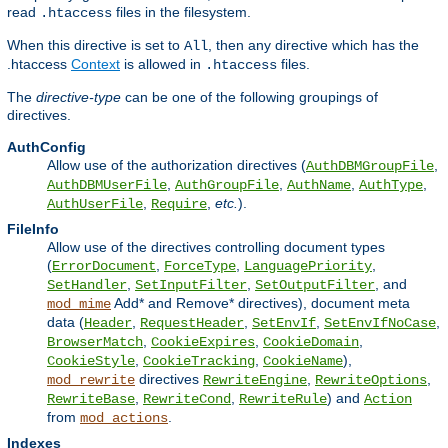
read
files in the filesystem.
.htaccess
When this directive is set to
, then any directive which has the
All
.htaccess
Context
is allowed in
files.
.htaccess
The
directive-type
can be one of the following groupings of
directives.
AuthConfig
Allow use of the authorization directives (
,
AuthDBMGroupFile
,
,
,
,
AuthDBMUserFile
AuthGroupFile
AuthName
AuthType
,
,
etc.
).
AuthUserFile
Require
FileInfo
Allow use of the directives controlling document types
(
,
,
,
ErrorDocument
ForceType
LanguagePriority
,
,
, and
SetHandler
SetInputFilter
SetOutputFilter
Add* and Remove* directives), document meta
mod_mime
data (
,
,
,
,
Header
RequestHeader
SetEnvIf
SetEnvIfNoCase
,
,
,
BrowserMatch
CookieExpires
CookieDomain
,
,
),
CookieStyle
CookieTracking
CookieName
directives
,
,
mod_rewrite
RewriteEngine
RewriteOptions
,
,
) and
RewriteBase
RewriteCond
RewriteRule
Action
from
.
mod_actions
Indexes