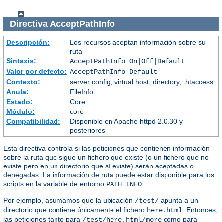
Directiva
AcceptPathInfo
Descripción:
Los recursos aceptan información sobre su
ruta
Sintaxis:
AcceptPathInfo On|Off|Default
Valor por defecto:
AcceptPathInfo Default
Contexto:
server config, virtual host, directory, .htaccess
Anula:
FileInfo
Estado:
Core
Módulo:
core
Compatibilidad:
Disponible en Apache httpd 2.0.30 y
posteriores
Esta directiva controla si las peticiones que contienen información
sobre la ruta que sigue un fichero que existe (o un fichero que no
existe pero en un directorio que sí existe) serán aceptadas o
denegadas. La información de ruta puede estar disponible para los
scripts en la variable de entorno
.
PATH_INFO
Por ejemplo, asumamos que la ubicación
apunta a un
/test/
directorio que contiene únicamente el fichero
. Entonces,
here.html
las peticiones tanto para
como para
/test/here.html/more