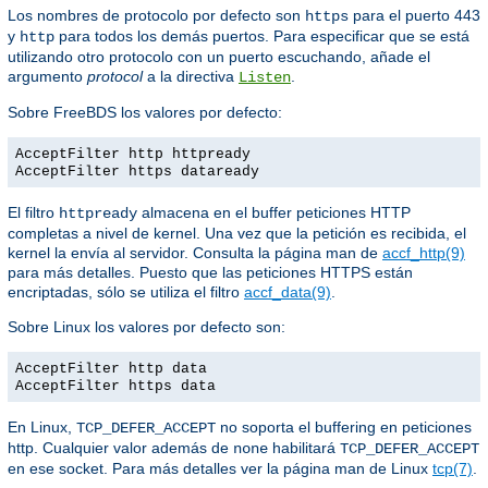
Los nombres de protocolo por defecto son
para el puerto 443
https
y
para todos los demás puertos. Para especificar que se está
http
utilizando otro protocolo con un puerto escuchando, añade el
argumento
protocol
a la directiva
.
Listen
Sobre FreeBDS los valores por defecto:
AcceptFilter http httpready
AcceptFilter https dataready
El filtro
almacena en el buffer peticiones HTTP
httpready
completas a nivel de kernel. Una vez que la petición es recibida, el
kernel la envía al servidor. Consulta la página man de
accf_http(9)
para más detalles. Puesto que las peticiones HTTPS están
encriptadas, sólo se utiliza el filtro
accf_data(9)
.
Sobre Linux los valores por defecto son:
AcceptFilter http data
AcceptFilter https data
En Linux,
no soporta el buffering en peticiones
TCP_DEFER_ACCEPT
http. Cualquier valor además de
habilitará
none
TCP_DEFER_ACCEPT
en ese socket. Para más detalles ver la página man de Linux
tcp(7)
.