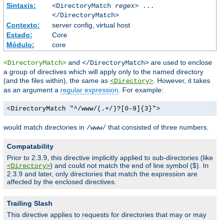
Sintaxis:
<DirectoryMatch
regex
> ...
</DirectoryMatch>
Contexto:
server config, virtual host
Estado:
Core
Módulo:
core
and
are used to enclose
<DirectoryMatch>
</DirectoryMatch>
a group of directives which will apply only to the named directory
(and the files within), the same as
. However, it takes
<Directory>
as an argument a
regular expression
. For example:
<DirectoryMatch "^/www/(.+/)?[0-9]{3}">
would match directories in
that consisted of three numbers.
/www/
Compatability
Prior to 2.3.9, this directive implicitly applied to sub-directories (like
) and could not match the end of line symbol ($). In
<Directory>
2.3.9 and later, only directories that match the expression are
affected by the enclosed directives.
Trailing Slash
This directive applies to requests for directories that may or may