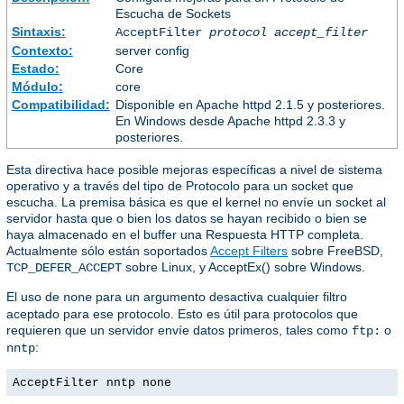
Escucha de Sockets
Sintaxis:
AcceptFilter
protocol
accept_filter
Contexto:
server config
Estado:
Core
Módulo:
core
Compatibilidad:
Disponible en Apache httpd 2.1.5 y posteriores.
En Windows desde Apache httpd 2.3.3 y
posteriores.
Esta directiva hace posible mejoras específicas a nivel de sistema
operativo y a través del tipo de Protocolo para un socket que
escucha. La premisa básica es que el kernel no envíe un socket al
servidor hasta que o bien los datos se hayan recibido o bien se
haya almacenado en el buffer una Respuesta HTTP completa.
Actualmente sólo están soportados
Accept Filters
sobre FreeBSD,
sobre Linux, y AcceptEx() sobre Windows.
TCP_DEFER_ACCEPT
El uso de
para un argumento desactiva cualquier filtro
none
aceptado para ese protocolo. Esto es útil para protocolos que
requieren que un servidor envíe datos primeros, tales como
o
ftp:
:
nntp
AcceptFilter nntp none