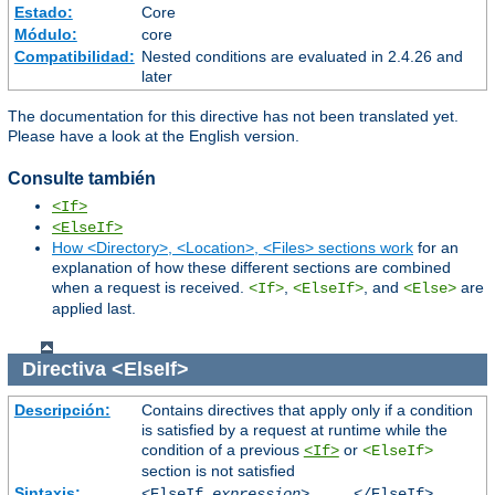
Estado:
Core
Módulo:
core
Compatibilidad:
Nested conditions are evaluated in 2.4.26 and
later
The documentation for this directive has not been translated yet.
Please have a look at the English version.
Consulte también
<If>
<ElseIf>
How <Directory>, <Location>, <Files> sections work
for an
explanation of how these different sections are combined
when a request is received.
,
, and
are
<If>
<ElseIf>
<Else>
applied last.
Directiva
<ElseIf>
Descripción:
Contains directives that apply only if a condition
is satisfied by a request at runtime while the
condition of a previous
or
<If>
<ElseIf>
section is not satisfied
Sintaxis:
<ElseIf
expression
> ... </ElseIf>