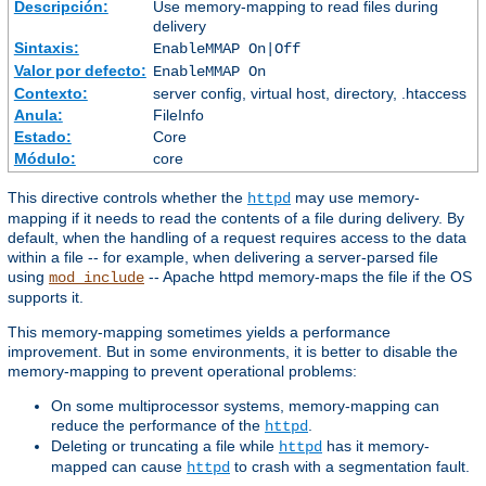
Descripción:
Use memory-mapping to read files during
delivery
Sintaxis:
EnableMMAP On|Off
Valor por defecto:
EnableMMAP On
Contexto:
server config, virtual host, directory, .htaccess
Anula:
FileInfo
Estado:
Core
Módulo:
core
This directive controls whether the
may use memory-
httpd
mapping if it needs to read the contents of a file during delivery. By
default, when the handling of a request requires access to the data
within a file -- for example, when delivering a server-parsed file
using
-- Apache httpd memory-maps the file if the OS
mod_include
supports it.
This memory-mapping sometimes yields a performance
improvement. But in some environments, it is better to disable the
memory-mapping to prevent operational problems:
On some multiprocessor systems, memory-mapping can
reduce the performance of the
.
httpd
Deleting or truncating a file while
has it memory-
httpd
mapped can cause
to crash with a segmentation fault.
httpd