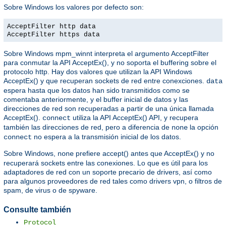
Sobre Windows los valores por defecto son:
AcceptFilter http data
AcceptFilter https data
Sobre Windows mpm_winnt interpreta el argumento AcceptFilter
para conmutar la API AcceptEx(), y no soporta el buffering sobre el
protocolo http. Hay dos valores que utilizan la API Windows
AcceptEx() y que recuperan sockets de red entre conexciones.
data
espera hasta que los datos han sido transmitidos como se
comentaba anteriormente, y el buffer inicial de datos y las
direcciones de red son recuperadas a partir de una única llamada
AcceptEx().
utiliza la API AcceptEx() API, y recupera
connect
también las direcciones de red, pero a diferencia de
la opción
none
no espera a la transmisión inicial de los datos.
connect
Sobre Windows,
prefiere accept() antes que AcceptEx() y no
none
recuperará sockets entre las conexiones. Lo que es útil para los
adaptadores de red con un soporte precario de drivers, así como
para algunos proveedores de red tales como drivers vpn, o filtros de
spam, de virus o de spyware.
Consulte también
Protocol