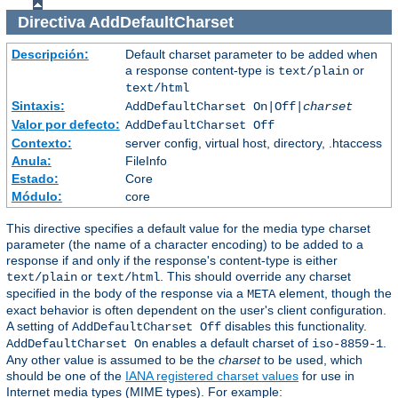
Directiva
AddDefaultCharset
Descripción:
Default charset parameter to be added when
a response content-type is
or
text/plain
text/html
Sintaxis:
AddDefaultCharset On|Off|
charset
Valor por defecto:
AddDefaultCharset Off
Contexto:
server config, virtual host, directory, .htaccess
Anula:
FileInfo
Estado:
Core
Módulo:
core
This directive specifies a default value for the media type charset
parameter (the name of a character encoding) to be added to a
response if and only if the response's content-type is either
or
. This should override any charset
text/plain
text/html
specified in the body of the response via a
element, though the
META
exact behavior is often dependent on the user's client configuration.
A setting of
disables this functionality.
AddDefaultCharset Off
enables a default charset of
.
AddDefaultCharset On
iso-8859-1
Any other value is assumed to be the
charset
to be used, which
should be one of the
IANA registered charset values
for use in
Internet media types (MIME types). For example: