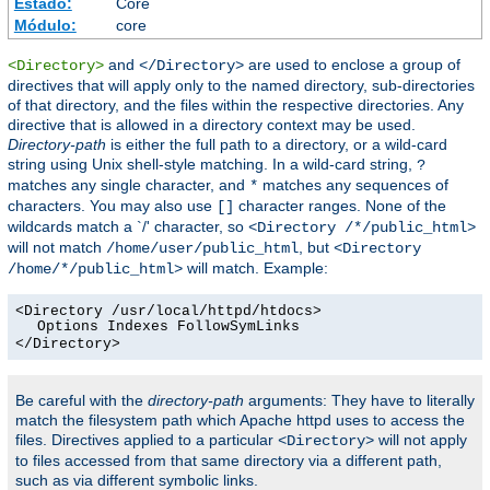
Estado:
Core
Módulo:
core
and
are used to enclose a group of
<Directory>
</Directory>
directives that will apply only to the named directory, sub-directories
of that directory, and the files within the respective directories. Any
directive that is allowed in a directory context may be used.
Directory-path
is either the full path to a directory, or a wild-card
string using Unix shell-style matching. In a wild-card string,
?
matches any single character, and
matches any sequences of
*
characters. You may also use
character ranges. None of the
[]
wildcards match a `/' character, so
<Directory /*/public_html>
will not match
, but
/home/user/public_html
<Directory
will match. Example:
/home/*/public_html>
<Directory /usr/local/httpd/htdocs>
Options Indexes FollowSymLinks
</Directory>
Be careful with the
directory-path
arguments: They have to literally
match the filesystem path which Apache httpd uses to access the
files. Directives applied to a particular
will not apply
<Directory>
to files accessed from that same directory via a different path,
such as via different symbolic links.