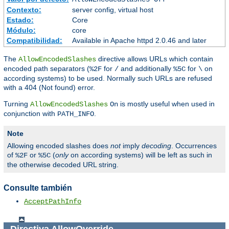
Contexto:
server config, virtual host
Estado:
Core
Módulo:
core
Compatibilidad:
Available in Apache httpd 2.0.46 and later
The
directive allows URLs which contain
AllowEncodedSlashes
encoded path separators (
for
and additionally
for
on
%2F
/
%5C
\
according systems) to be used. Normally such URLs are refused
with a 404 (Not found) error.
Turning
is mostly useful when used in
AllowEncodedSlashes
On
conjunction with
.
PATH_INFO
Note
Allowing encoded slashes does
not
imply
decoding
. Occurrences
of
or
(
only
on according systems) will be left as such in
%2F
%5C
the otherwise decoded URL string.
Consulte también
AcceptPathInfo