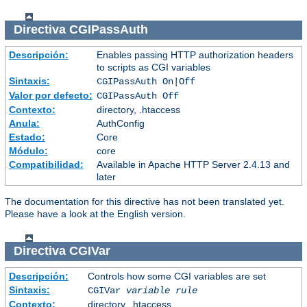
Directiva
CGIPassAuth
Descripción:
Enables passing HTTP authorization headers
to scripts as CGI variables
Sintaxis:
CGIPassAuth On|Off
Valor por defecto:
CGIPassAuth Off
Contexto:
directory, .htaccess
Anula:
AuthConfig
Estado:
Core
Módulo:
core
Compatibilidad:
Available in Apache HTTP Server 2.4.13 and
later
The documentation for this directive has not been translated yet.
Please have a look at the English version.
Directiva
CGIVar
Descripción:
Controls how some CGI variables are set
Sintaxis:
CGIVar
variable
rule
Contexto:
directory, .htaccess