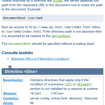
Unless matched by a directive like
, the server appends the
Alias
path from the requested URL to the document root to make the path
to the document. Example:
DocumentRoot /usr/web
then an access to
refers
http://www.my.host.com/index.html
to
. If the
directory-path
is not absolute then
/usr/web/index.html
it is assumed to be relative to the
.
ServerRoot
The
should be specified without a trailing slash.
DocumentRoot
Consulte también
Mapping URLs to Filesystem Locations
Directiva
<Else>
Descripción:
Contains directives that apply only if the
condition of a previous
or
<If>
<ElseIf>
section is not satisfied by a request at runtime
Sintaxis:
<Else> ... </Else>
Contexto:
server config, virtual host, directory, .htaccess
Anula:
All