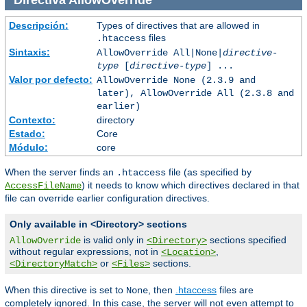
Directiva
AllowOverride
Descripción:
Types of directives that are allowed in
files
.htaccess
Sintaxis:
AllowOverride All|None|
directive-
type
[
directive-type
] ...
Valor por defecto:
AllowOverride None (2.3.9 and
later), AllowOverride All (2.3.8 and
earlier)
Contexto:
directory
Estado:
Core
Módulo:
core
When the server finds an
file (as specified by
.htaccess
) it needs to know which directives declared in that
AccessFileName
file can override earlier configuration directives.
Only available in <Directory> sections
is valid only in
sections specified
AllowOverride
<Directory>
without regular expressions, not in
,
<Location>
or
sections.
<DirectoryMatch>
<Files>
When this directive is set to
, then
.htaccess
files are
None
completely ignored. In this case, the server will not even attempt to