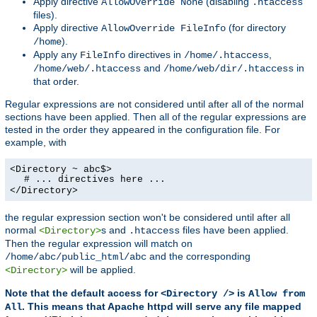
Apply directive
(disabling
AllowOverride None
.htaccess
files).
Apply directive
(for directory
AllowOverride FileInfo
).
/home
Apply any
directives in
,
FileInfo
/home/.htaccess
and
in
/home/web/.htaccess
/home/web/dir/.htaccess
that order.
Regular expressions are not considered until after all of the normal
sections have been applied. Then all of the regular expressions are
tested in the order they appeared in the configuration file. For
example, with
<Directory ~ abc$>
# ... directives here ...
</Directory>
the regular expression section won't be considered until after all
normal
s and
files have been applied.
<Directory>
.htaccess
Then the regular expression will match on
and the corresponding
/home/abc/public_html/abc
will be applied.
<Directory>
Note that the default access for
is
<Directory />
Allow from
. This means that Apache httpd will serve any file mapped
All