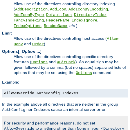
Allow use of the directives controlling directory indexing
(
,
,
,
AddDescription
AddIcon
AddIconByEncoding
,
,
,
AddIconByType
DefaultIcon
DirectoryIndex
,
,
,
FancyIndexing
HeaderName
IndexIgnore
,
,
etc.
).
IndexOptions
ReadmeName
Limit
Allow use of the directives controlling host access (
,
Allow
and
).
Deny
Order
Options[=
Option
,...]
Allow use of the directives controlling specific directory
features (
and
). An equal sign may be
Options
XBitHack
given followed by a comma (but no spaces) separated lists of
options that may be set using the
command.
Options
Example:
AllowOverride AuthConfig Indexes
In the example above all directives that are neither in the group
nor
cause an internal server error.
AuthConfig
Indexes
For security and performance reasons, do not set
to anything other than
in your
AllowOverride
None
<Directory